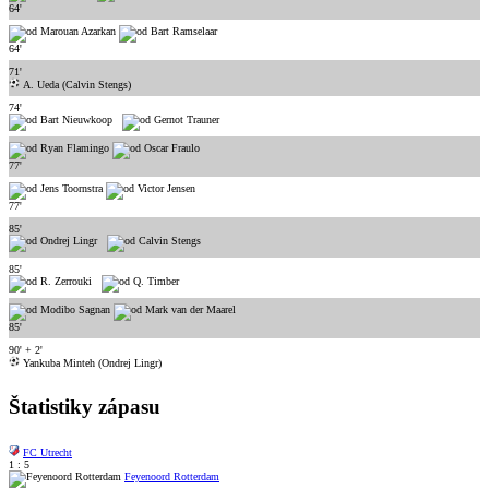
64'
Marouan Azarkan
Bart Ramselaar
64'
71'
A. Ueda (Calvin Stengs)
74'
Bart Nieuwkoop
Gernot Trauner
Ryan Flamingo
Oscar Fraulo
77'
Jens Toornstra
Victor Jensen
77'
85'
Ondrej Lingr
Calvin Stengs
85'
R. Zerrouki
Q. Timber
Modibo Sagnan
Mark van der Maarel
85'
90' + 2'
Yankuba Minteh (Ondrej Lingr)
Štatistiky zápasu
FC Utrecht
1 : 5
Feyenoord Rotterdam