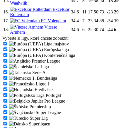
15.
34
7
8
19
38:56
-18
29
Waalwijk
Excelsior
16.
34
6
11
17
50:73
-23
29
Rotterdam
17.
FC Volendam
34
4
7
23
34:88
-54
19
Vitesse
18.
34
6
6
22
30:74
-44
6
Arnhem
Vyberte si ligy, ktoré chcete zobraziť:
Liga majstrov
Európska liga
Konferenčná liga
Premier League
La Liga
Serie A
1. Bundesliga
Ligue 1
Eredivisie
Liga Portugal
Jupiler Pro League
Premiership
Super League
Süper Lig
Superligaen