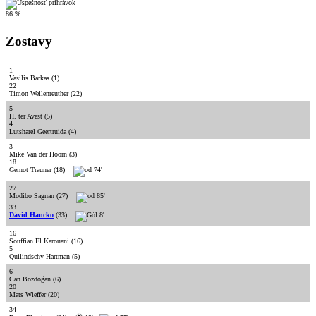
86 %
Zostavy
1
Vasilis Barkas
(1)
22
Timon Wellenreuther
(22)
5
H. ter Avest
(5)
4
Lutsharel Geertruida
(4)
3
Mike Van der Hoorn
(3)
18
Gernot Trauner
(18)
74'
27
Modibo Sagnan
(27)
85'
33
Dávid Hancko
(33)
8'
16
Souffian El Karouani
(16)
5
Quilindschy Hartman
(5)
6
Can Bozdoğan
(6)
20
Mats Wieffer
(20)
34