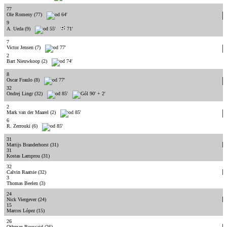
77
Ole Romeny
(77)
64'
9
A. Ueda
(9)
55'
71'
7
Victor Jensen
(7)
77'
2
Bart Nieuwkoop
(2)
74'
8
Oscar Fraulo
(8)
77'
32
Ondrej Lingr
(32)
85'
90' + 2'
2
Mark van der Maarel
(2)
85'
6
R. Zerrouki
(6)
85'
31
Mattijs Branderhorst
(31)
31
Kostas Lamprou
(31)
32
Calvin Raatsie
(32)
3
Thomas Beelen
(3)
24
Nick Viergever
(24)
15
Marcos López
(15)
26
Othman Boussaid
(26)