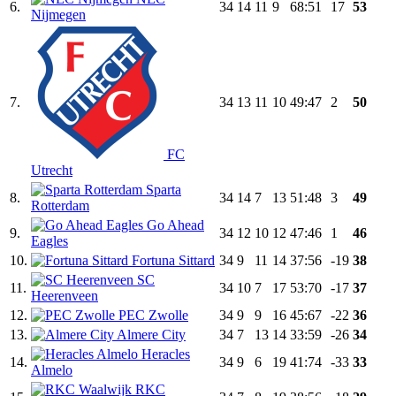
6.
34
14
11
9
68:51
17
53
Nijmegen
7.
34
13
11
10
49:47
2
50
FC
Utrecht
Sparta
8.
34
14
7
13
51:48
3
49
Rotterdam
Go Ahead
9.
34
12
10
12
47:46
1
46
Eagles
10.
Fortuna Sittard
34
9
11
14
37:56
-19
38
SC
11.
34
10
7
17
53:70
-17
37
Heerenveen
12.
PEC Zwolle
34
9
9
16
45:67
-22
36
13.
Almere City
34
7
13
14
33:59
-26
34
Heracles
14.
34
9
6
19
41:74
-33
33
Almelo
RKC