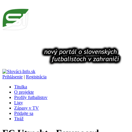
Prihlásenie
|
Registrácia
Titulka
O projekte
Profily futbalistov
Ligy
Zápasy v TV
Pridajte sa
Tiráž