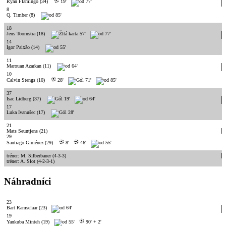
Ryan Flamingo
(34)
19'
77'
8
Q. Timber
(8)
85'
18
Jens Toornstra
(18)
57'
77'
14
Igor Paixão
(14)
55'
11
Marouan Azarkan
(11)
64'
10
Calvin Stengs
(10)
28'
71'
85'
37
Isac Lidberg
(37)
19'
64'
17
Luka Ivanušec
(17)
28'
21
Mats Seuntjens
(21)
29
Santiago Giménez
(29)
8'
46'
55'
tréner: M. Silberbauer (4-3-3)
tréner: A. Slot (4-2-3-1)
Náhradníci
23
Bart Ramselaar
(23)
64'
19
Yankuba Minteh
(19)
55'
90' + 2'