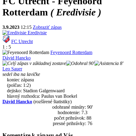
FC Utrecht - Feyenoord
Rotterdam
( Eredivisie )
3.9.2023
12:15
Zobraziť zápas
Eredivisie
FC Utrecht
1 : 5
Feyenoord Rotterdam
Dávid Hancko
90'
8'
Leo Sauer
sedel iba na lavičke
koniec zápasu
(polčas: 1:2)
dejisko: Stadion Galgenwaard
hlavný rozhodca: Paulus van Boekel
Dávid Hancko
(rozšírené štatistiky)
odohrané minúty: 90'
hodnotenie: 7.3
počet prihrávok: 88
presné prihrávky: 76
Komentáre k zápasu od Vás