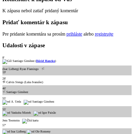
K zápasu nebol zatiaľ pridaný komentár
Pridať komentár k zápasu
Pre pridanie komentára sa prosím
prihláste
alebo
registrujte
Udalosti v zápase
8'
Santiago Giménez (
Dávid Hancko
)
(Isac Lidberg) Ryan Flamingo
19'
28'
Calvin Stengs (Luka Ivanušec)
46'
Santiago Giménez
55'
A. Ueda
Santiago Giménez
55'
Yankuba Minteh
Igor Paixão
Jens Toornstra
57'
Isac Lidberg
Ole Romeny