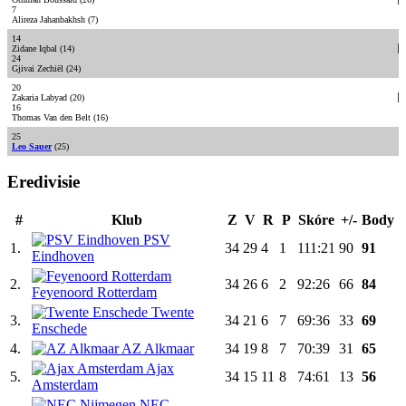
7
Alireza Jahanbakhsh
(7)
14
Zidane Iqbal
(14)
24
Gjivai Zechiël
(24)
20
Zakaria Labyad
(20)
16
Thomas Van den Belt
(16)
25
Leo Sauer
(25)
Eredivisie
#
Klub
Z
V
R
P
Skóre
+/-
Body
PSV
1.
34
29
4
1
111:21
90
91
Eindhoven
2.
34
26
6
2
92:26
66
84
Feyenoord Rotterdam
Twente
3.
34
21
6
7
69:36
33
69
Enschede
4.
AZ Alkmaar
34
19
8
7
70:39
31
65
Ajax
5.
34
15
11
8
74:61
13
56
Amsterdam
NEC