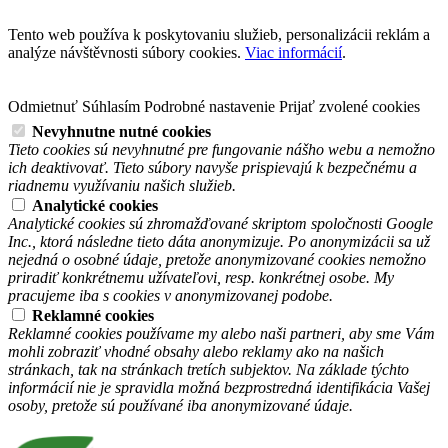
Tento web používa k poskytovaniu služieb, personalizácii reklám a
analýze návštěvnosti súbory cookies.
Viac informácií
.
Odmietnuť
Súhlasím
Podrobné nastavenie
Prijať zvolené cookies
Nevyhnutne nutné cookies
Tieto cookies sú nevyhnutné pre fungovanie nášho webu a nemožno
ich deaktivovať. Tieto súbory navyše prispievajú k bezpečnému a
riadnemu využívaniu našich služieb.
Analytické cookies
Analytické cookies sú zhromažďované skriptom spoločnosti Google
Inc., ktorá následne tieto dáta anonymizuje. Po anonymizácii sa už
nejedná o osobné údaje, pretože anonymizované cookies nemožno
priradiť konkrétnemu užívateľovi, resp. konkrétnej osobe. My
pracujeme iba s cookies v anonymizovanej podobe.
Reklamné cookies
Reklamné cookies používame my alebo naši partneri, aby sme Vám
mohli zobraziť vhodné obsahy alebo reklamy ako na našich
stránkach, tak na stránkach tretích subjektov. Na základe týchto
informácií nie je spravidla možná bezprostredná identifikácia Vašej
osoby, pretože sú používané iba anonymizované údaje.