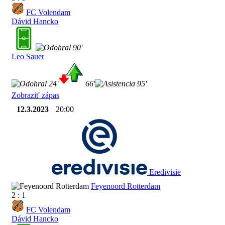
FC Volendam
Dávid Hancko
90'
Leo Sauer
24'
66'
95'
Zobraziť zápas
12.3.2023
20:00
Eredivisie
Feyenoord Rotterdam
2 : 1
FC Volendam
Dávid Hancko