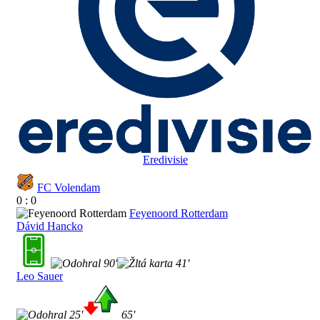
Eredivisie
FC Volendam
0 : 0
Feyenoord Rotterdam
Dávid Hancko
90'
41'
Leo Sauer
25'
65'