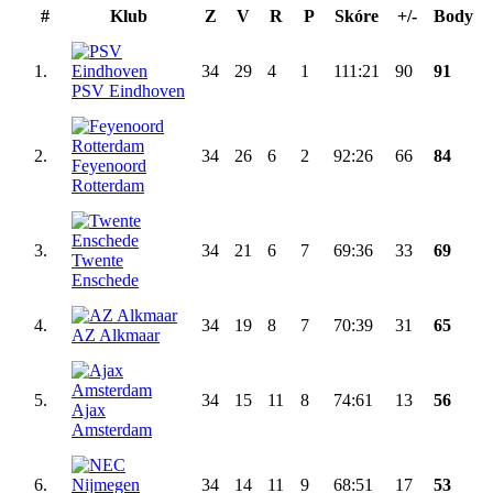
#
Klub
Z
V
R
P
Skóre
+/-
Body
1.
34
29
4
1
111:21
90
91
PSV Eindhoven
2.
34
26
6
2
92:26
66
84
Feyenoord
Rotterdam
3.
34
21
6
7
69:36
33
69
Twente
Enschede
4.
34
19
8
7
70:39
31
65
AZ Alkmaar
5.
34
15
11
8
74:61
13
56
Ajax
Amsterdam
6.
34
14
11
9
68:51
17
53