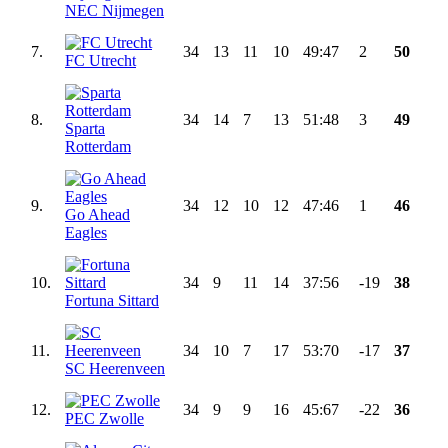
NEC Nijmegen
7.
34
13
11
10
49:47
2
50
FC Utrecht
8.
34
14
7
13
51:48
3
49
Sparta
Rotterdam
9.
34
12
10
12
47:46
1
46
Go Ahead
Eagles
10.
34
9
11
14
37:56
-19
38
Fortuna Sittard
11.
34
10
7
17
53:70
-17
37
SC Heerenveen
12.
34
9
9
16
45:67
-22
36
PEC Zwolle