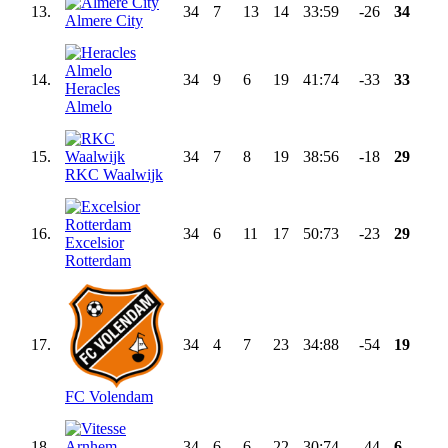
13.
34
7
13
14
33:59
-26
34
Almere City
14.
34
9
6
19
41:74
-33
33
Heracles
Almelo
15.
34
7
8
19
38:56
-18
29
RKC Waalwijk
16.
34
6
11
17
50:73
-23
29
Excelsior
Rotterdam
17.
34
4
7
23
34:88
-54
19
FC Volendam
18.
34
6
6
22
30:74
-44
6