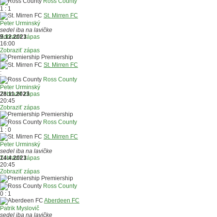
Ross County
1 : 1
St. Mirren FC
Peter Urminský
sedel iba na lavičke
Zobraziť zápas
9.12.2023
16:00
Zobraziť zápas
Premiership
St. Mirren FC
:
Ross County
Peter Urminský
Zobraziť zápas
28.11.2023
20:45
Zobraziť zápas
Premiership
Ross County
1 : 0
St. Mirren FC
Peter Urminský
sedel iba na lavičke
Zobraziť zápas
14.4.2023
20:45
Zobraziť zápas
Premiership
Ross County
0 : 1
Aberdeen FC
Patrik Myslovič
sedel iba na lavičke