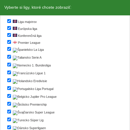
Vyberte si ligy, ktoré chcete zobraziť:
Liga majstrov
Európska liga
Konferenčná liga
Premier League
La Liga
Serie A
1. Bundesliga
Ligue 1
Eredivisie
Liga Portugal
Jupiler Pro League
Premiership
Super League
Süper Lig
Superligaen