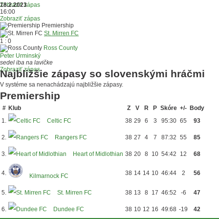
Zobraziť zápas
18.2.2023
16:00
Zobraziť zápas
Premiership
St. Mirren FC
1 : 0
Ross County
Peter Urminský
sedel iba na lavičke
Zobraziť zápas
Najbližšie zápasy so slovenskými hráčmi
V systéme sa nenachádzajú najbližšie zápasy.
Premiership
#
Klub
Z
V
R
P
Skóre
+/-
Body
1.
Celtic FC
38
29
6
3
95:30
65
93
2.
Rangers FC
38
27
4
7
87:32
55
85
3.
Heart of Midlothian
38
20
8
10
54:42
12
68
4.
38
14
14
10
46:44
2
56
Kilmarnock FC
5.
St. Mirren FC
38
13
8
17
46:52
-6
47
6.
Dundee FC
38
10
12
16
49:68
-19
42