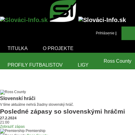
Prihlásenie
|
Registrácia
TITULKA
O PROJEKTE
Ross County
PROFILY FUTBALISTOV
LIGY
ZÁPASY V TV
PRIDAJTE SA
TIRÁŽ
Slovenskí hráči
V tíme aktuálne nehrá žiadny slovenský hráč.
Posledné zápasy so slovenskými hráčmi
27.2.2024
21:00
Zobraziť zápas
Premiership