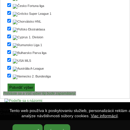
Fortuna liga
Super League 1
HNL
Ekstraklasa
1. Division
Liga 1
Parva liga
MLS
A-League
2. Bundesliga
Prihláste sa a Váš výber líg bude zapamätaný.
Copyright © 2020 Slovaci-Info.sk. Všetky práva vyhradené.
Tento web používa k poskytovaniu služieb, personalizácii reklám 
Created by
Orsigo
analýze návštěvnosti súbory cookies.
Viac informácií
.