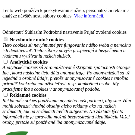
Tento web používa k poskytovaniu služieb, personalizácii reklám a
analýze návštěvnosti súbory cookies.
Viac informácií
.
Odmietnuť
Súhlasím
Podrobné nastavenie
Prijať zvolené cookies
Nevyhnutne nutné cookies
Tieto cookies sú nevyhnutné pre fungovanie nášho webu a nemožno
ich deaktivovať. Tieto súbory navyše prispievajú k bezpečnému a
riadnemu využívaniu našich služieb.
Analytické cookies
Analytické cookies sú zhromažďované skriptom spoločnosti Google
Inc., ktorá následne tieto dáta anonymizuje. Po anonymizácii sa už
nejedná o osobné údaje, pretože anonymizované cookies nemožno
priradiť konkrétnemu užívateľovi, resp. konkrétnej osobe. My
pracujeme iba s cookies v anonymizovanej podobe.
Reklamné cookies
Reklamné cookies používame my alebo naši partneri, aby sme Vám
mohli zobraziť vhodné obsahy alebo reklamy ako na našich
stránkach, tak na stránkach tretích subjektov. Na základe týchto
informácií nie je spravidla možná bezprostredná identifikácia Vašej
osoby, pretože sú používané iba anonymizované údaje.