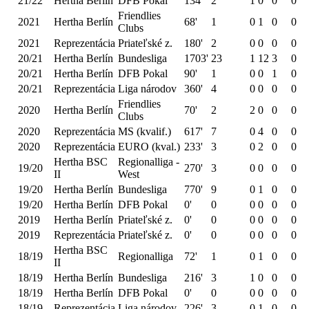
21/22
Hertha Berlín
DFB Pokal
134'
2
1
0
0
0
Friendlies
2021
Hertha Berlín
68'
1
0
1
0
0
Clubs
2021
Reprezentácia
Priateľské z.
180'
2
0
0
0
0
20/21
Hertha Berlín
Bundesliga
1703'
23
1
12
3
0
20/21
Hertha Berlín
DFB Pokal
90'
1
0
0
1
0
20/21
Reprezentácia
Liga národov
360'
4
0
0
0
0
Friendlies
2020
Hertha Berlín
70'
2
2
0
0
0
Clubs
2020
Reprezentácia
MS (kvalif.)
617'
7
0
4
0
0
2020
Reprezentácia
EURO (kval.)
233'
3
0
2
0
0
Hertha BSC
Regionalliga -
19/20
270'
3
0
0
0
0
II
West
19/20
Hertha Berlín
Bundesliga
770'
9
0
1
0
0
19/20
Hertha Berlín
DFB Pokal
0'
0
0
0
0
0
2019
Hertha Berlín
Priateľské z.
0'
0
0
0
0
0
2019
Reprezentácia
Priateľské z.
0'
0
0
0
0
0
Hertha BSC
18/19
Regionalliga
72'
1
0
1
0
0
II
18/19
Hertha Berlín
Bundesliga
216'
3
1
0
0
0
18/19
Hertha Berlín
DFB Pokal
0'
0
0
0
0
0
18/19
Reprezentácia
Liga národov
226'
3
0
1
0
0