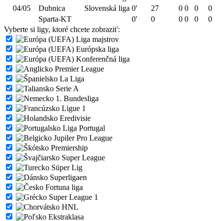
04/05
Dubnica
Slovenská liga
0'
27
0
0
0
0
Sparta-KT
0'
0
0
0
0
0
Vyberte si ligy, ktoré chcete zobraziť:
Liga majstrov
Európska liga
Konferenčná liga
Premier League
La Liga
Serie A
1. Bundesliga
Ligue 1
Eredivisie
Liga Portugal
Jupiler Pro League
Premiership
Super League
Süper Lig
Superligaen
Fortuna liga
Super League 1
HNL
Ekstraklasa