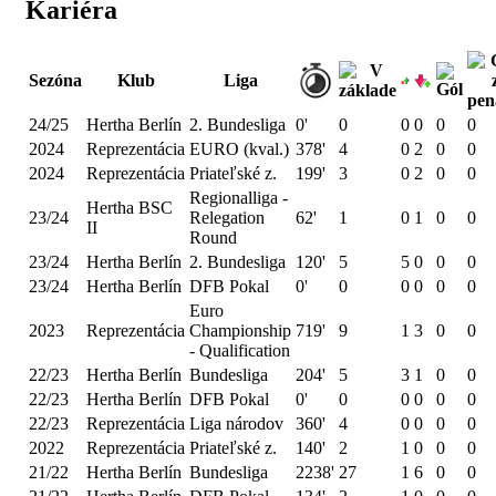
Kariéra
Sezóna
Klub
Liga
24/25
Hertha Berlín
2. Bundesliga
0'
0
0
0
0
0
2024
Reprezentácia
EURO (kval.)
378'
4
0
2
0
0
2024
Reprezentácia
Priateľské z.
199'
3
0
2
0
0
Regionalliga -
Hertha BSC
23/24
Relegation
62'
1
0
1
0
0
II
Round
23/24
Hertha Berlín
2. Bundesliga
120'
5
5
0
0
0
23/24
Hertha Berlín
DFB Pokal
0'
0
0
0
0
0
Euro
2023
Reprezentácia
Championship
719'
9
1
3
0
0
- Qualification
22/23
Hertha Berlín
Bundesliga
204'
5
3
1
0
0
22/23
Hertha Berlín
DFB Pokal
0'
0
0
0
0
0
22/23
Reprezentácia
Liga národov
360'
4
0
0
0
0
2022
Reprezentácia
Priateľské z.
140'
2
1
0
0
0
21/22
Hertha Berlín
Bundesliga
2238'
27
1
6
0
0