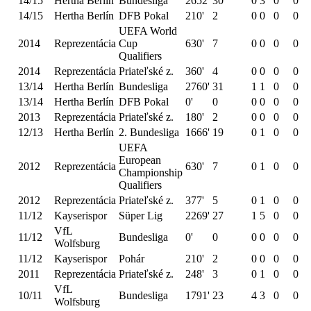
14/15
Hertha Berlín
Bundesliga
2652'
30
0
3
0
0
14/15
Hertha Berlín
DFB Pokal
210'
2
0
0
0
0
UEFA World
2014
Reprezentácia
Cup
630'
7
0
0
0
0
Qualifiers
2014
Reprezentácia
Priateľské z.
360'
4
0
0
0
0
13/14
Hertha Berlín
Bundesliga
2760'
31
1
1
0
0
13/14
Hertha Berlín
DFB Pokal
0'
0
0
0
0
0
2013
Reprezentácia
Priateľské z.
180'
2
0
0
0
0
12/13
Hertha Berlín
2. Bundesliga
1666'
19
0
1
0
0
UEFA
European
2012
Reprezentácia
630'
7
0
1
0
0
Championship
Qualifiers
2012
Reprezentácia
Priateľské z.
377'
5
0
1
0
0
11/12
Kayserispor
Süper Lig
2269'
27
1
5
0
0
VfL
11/12
Bundesliga
0'
0
0
0
0
0
Wolfsburg
11/12
Kayserispor
Pohár
210'
2
0
0
0
0
2011
Reprezentácia
Priateľské z.
248'
3
0
1
0
0
VfL
10/11
Bundesliga
1791'
23
4
3
0
0
Wolfsburg