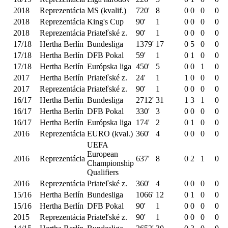
2018
Reprezentácia
MS (kvalif.)
720'
8
0
0
0
0
2018
Reprezentácia
King's Cup
90'
1
0
0
0
0
2018
Reprezentácia
Priateľské z.
90'
1
0
0
0
0
17/18
Hertha Berlín
Bundesliga
1379'
17
0
5
0
0
17/18
Hertha Berlín
DFB Pokal
59'
1
0
1
0
0
17/18
Hertha Berlín
Európska liga
450'
5
0
0
1
0
2017
Hertha Berlín
Priateľské z.
24'
1
1
0
0
0
2017
Reprezentácia
Priateľské z.
90'
1
0
0
0
0
16/17
Hertha Berlín
Bundesliga
2712'
31
1
3
1
0
16/17
Hertha Berlín
DFB Pokal
330'
3
0
0
0
0
16/17
Hertha Berlín
Európska liga
174'
2
0
1
0
0
2016
Reprezentácia
EURO (kval.)
360'
4
0
0
0
0
UEFA
European
2016
Reprezentácia
637'
8
0
2
1
0
Championship
Qualifiers
2016
Reprezentácia
Priateľské z.
360'
4
0
0
0
0
15/16
Hertha Berlín
Bundesliga
1066'
12
0
1
0
0
15/16
Hertha Berlín
DFB Pokal
90'
1
0
0
0
0
2015
Reprezentácia
Priateľské z.
90'
1
0
0
0
0