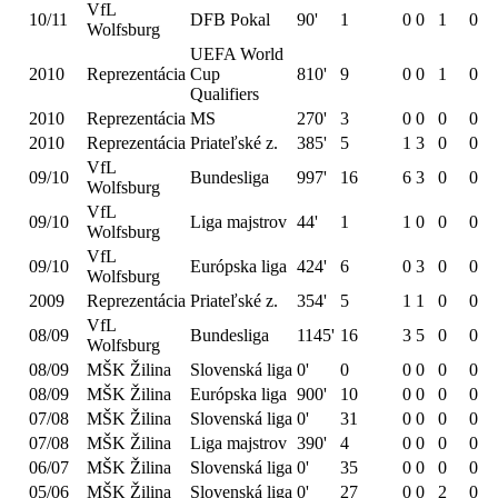
VfL
10/11
DFB Pokal
90'
1
0
0
1
0
Wolfsburg
UEFA World
2010
Reprezentácia
Cup
810'
9
0
0
1
0
Qualifiers
2010
Reprezentácia
MS
270'
3
0
0
0
0
2010
Reprezentácia
Priateľské z.
385'
5
1
3
0
0
VfL
09/10
Bundesliga
997'
16
6
3
0
0
Wolfsburg
VfL
09/10
Liga majstrov
44'
1
1
0
0
0
Wolfsburg
VfL
09/10
Európska liga
424'
6
0
3
0
0
Wolfsburg
2009
Reprezentácia
Priateľské z.
354'
5
1
1
0
0
VfL
08/09
Bundesliga
1145'
16
3
5
0
0
Wolfsburg
08/09
MŠK Žilina
Slovenská liga
0'
0
0
0
0
0
08/09
MŠK Žilina
Európska liga
900'
10
0
0
0
0
07/08
MŠK Žilina
Slovenská liga
0'
31
0
0
0
0
07/08
MŠK Žilina
Liga majstrov
390'
4
0
0
0
0
06/07
MŠK Žilina
Slovenská liga
0'
35
0
0
0
0
05/06
MŠK Žilina
Slovenská liga
0'
27
0
0
2
0