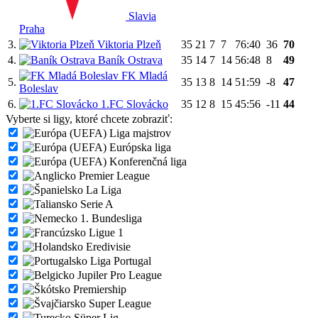
Slavia
Praha
3.
Viktoria Plzeň
35
21
7
7
76:40
36
70
4.
Baník Ostrava
35
14
7
14
56:48
8
49
FK Mladá
5.
35
13
8
14
51:59
-8
47
Boleslav
6.
1.FC Slovácko
35
12
8
15
45:56
-11
44
Vyberte si ligy, ktoré chcete zobraziť:
Liga majstrov
Európska liga
Konferenčná liga
Premier League
La Liga
Serie A
1. Bundesliga
Ligue 1
Eredivisie
Liga Portugal
Jupiler Pro League
Premiership
Super League
Süper Lig