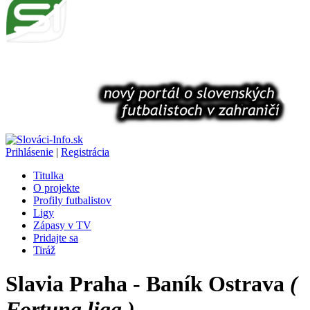
Prihlásenie
|
Registrácia
Titulka
O projekte
Profily futbalistov
Ligy
Zápasy v TV
Pridajte sa
Tiráž
Slavia Praha - Baník Ostrava
(
Fortuna liga )