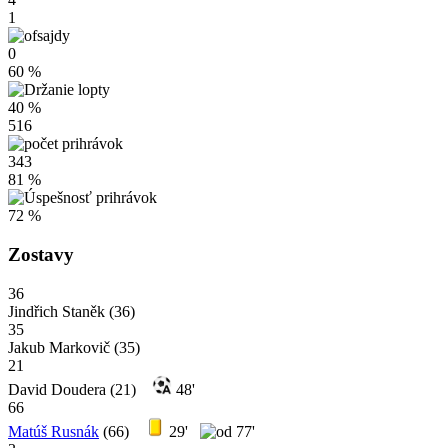
1
0
60 %
40 %
516
343
81 %
72 %
Zostavy
36
Jindřich Staněk
(36)
35
Jakub Markovič
(35)
21
David Doudera
(21)
48'
66
Matúš Rusnák
(66)
29'
77'