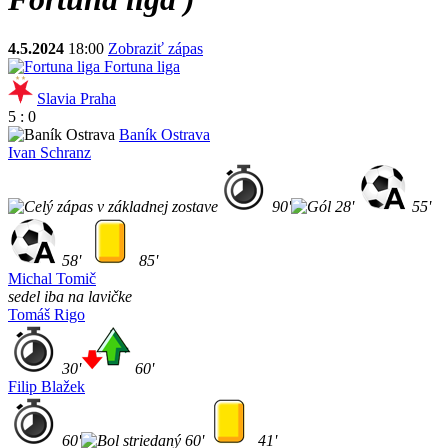
4.5.2024
18:00
Zobraziť zápas
Fortuna liga
Slavia Praha
5 : 0
Baník Ostrava
Ivan Schranz
90'
28'
55'
58'
85'
Michal Tomič
sedel iba na lavičke
Tomáš Rigo
30'
60'
Filip Blažek
60'
60'
41'