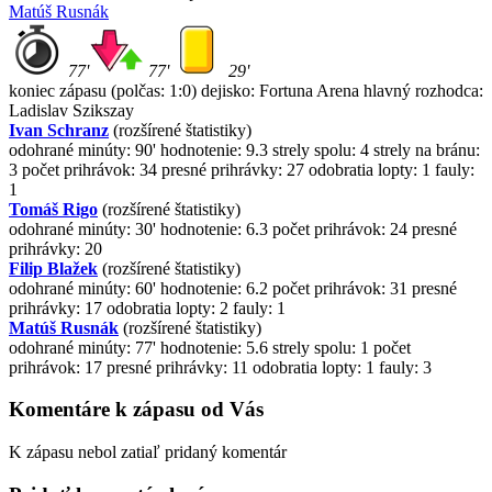
Matúš Rusnák
77'
77'
29'
koniec zápasu
(polčas: 1:0)
dejisko: Fortuna Arena
hlavný rozhodca:
Ladislav Szikszay
Ivan Schranz
(rozšírené štatistiky)
odohrané minúty: 90'
hodnotenie: 9.3
strely spolu: 4
strely na bránu:
3
počet prihrávok: 34
presné prihrávky: 27
odobratia lopty: 1
fauly:
1
Tomáš Rigo
(rozšírené štatistiky)
odohrané minúty: 30'
hodnotenie: 6.3
počet prihrávok: 24
presné
prihrávky: 20
Filip Blažek
(rozšírené štatistiky)
odohrané minúty: 60'
hodnotenie: 6.2
počet prihrávok: 31
presné
prihrávky: 17
odobratia lopty: 2
fauly: 1
Matúš Rusnák
(rozšírené štatistiky)
odohrané minúty: 77'
hodnotenie: 5.6
strely spolu: 1
počet
prihrávok: 17
presné prihrávky: 11
odobratia lopty: 1
fauly: 3
Komentáre k zápasu od Vás
K zápasu nebol zatiaľ pridaný komentár