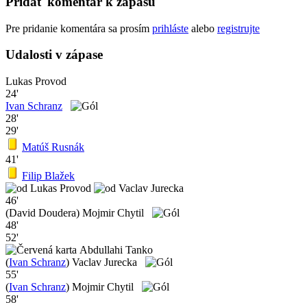
Pridať komentár k zápasu
Pre pridanie komentára sa prosím
prihláste
alebo
registrujte
Udalosti v zápase
Lukas Provod
24'
Ivan Schranz
28'
29'
Matúš Rusnák
41'
Filip Blažek
Lukas Provod
Vaclav Jurecka
46'
(David Doudera) Mojmir Chytil
48'
52'
Abdullahi Tanko
(
Ivan Schranz
) Vaclav Jurecka
55'
(
Ivan Schranz
) Mojmir Chytil
58'