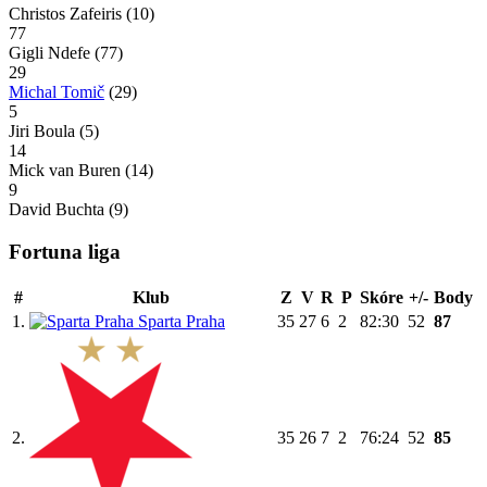
Christos Zafeiris
(10)
77
Gigli Ndefe
(77)
29
Michal Tomič
(29)
5
Jiri Boula
(5)
14
Mick van Buren
(14)
9
David Buchta
(9)
Fortuna liga
#
Klub
Z
V
R
P
Skóre
+/-
Body
1.
Sparta Praha
35
27
6
2
82:30
52
87
2.
35
26
7
2
76:24
52
85