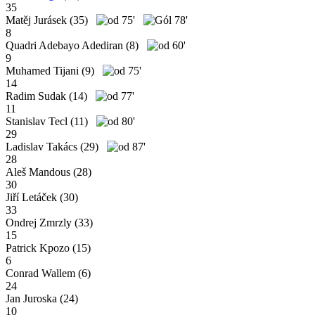
35
Matěj Jurásek
(35)
75'
78'
8
Quadri Adebayo Adediran
(8)
60'
9
Muhamed Tijani
(9)
75'
14
Radim Sudak
(14)
77'
11
Stanislav Tecl
(11)
80'
29
Ladislav Takács
(29)
87'
28
Aleš Mandous
(28)
30
Jiří Letáček
(30)
33
Ondrej Zmrzly
(33)
15
Patrick Kpozo
(15)
6
Conrad Wallem
(6)
24
Jan Juroska
(24)
10