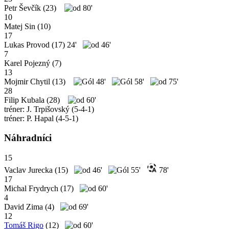
Petr Ševčík
(23)
80'
10
Matej Sin
(10)
17
Lukas Provod
(17)
24'
46'
7
Karel Pojezný
(7)
13
Mojmir Chytil
(13)
48'
58'
75'
28
Filip Kubala
(28)
60'
tréner: J. Trpišovský (5-4-1)
tréner: P. Hapal (4-5-1)
Náhradníci
15
Vaclav Jurecka
(15)
46'
55'
78'
17
Michal Frydrych
(17)
60'
4
David Zima
(4)
69'
12
Tomáš Rigo
(12)
60'