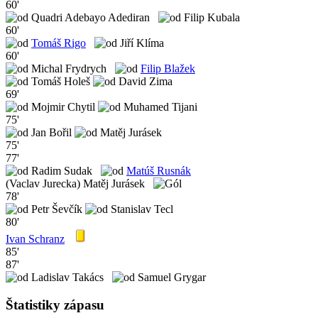
60'
Quadri Adebayo Adediran
Filip Kubala
60'
Tomáš Rigo
Jiří Klíma
60'
Michal Frydrych
Filip Blažek
Tomáš Holeš
David Zima
69'
Mojmir Chytil
Muhamed Tijani
75'
Jan Bořil
Matěj Jurásek
75'
77'
Radim Sudak
Matúš Rusnák
(Vaclav Jurecka) Matěj Jurásek
78'
Petr Ševčík
Stanislav Tecl
80'
Ivan Schranz
85'
87'
Ladislav Takács
Samuel Grygar
Štatistiky zápasu