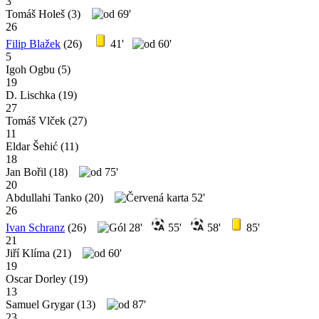
3
Tomáš Holeš
(3)
69'
26
Filip Blažek
(26)
41'
60'
5
Igoh Ogbu
(5)
19
D. Lischka
(19)
27
Tomáš Vlček
(27)
11
Eldar Šehić
(11)
18
Jan Bořil
(18)
75'
20
Abdullahi Tanko
(20)
52'
26
Ivan Schranz
(26)
28'
55'
58'
85'
21
Jiří Klíma
(21)
60'
19
Oscar Dorley
(19)
13
Samuel Grygar
(13)
87'
23