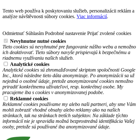
Tento web používa k poskytovaniu služieb, personalizácii reklám a
analýze návštěvnosti súbory cookies.
Viac informácií
.
Odmietnuť
Súhlasím
Podrobné nastavenie
Prijať zvolené cookies
Nevyhnutne nutné cookies
Tieto cookies sú nevyhnutné pre fungovanie nášho webu a nemožno
ich deaktivovať. Tieto súbory navyše prispievajú k bezpečnému a
riadnemu využívaniu našich služieb.
Analytické cookies
Analytické cookies sú zhromažďované skriptom spoločnosti Google
Inc., ktorá následne tieto dáta anonymizuje. Po anonymizácii sa už
nejedná o osobné údaje, pretože anonymizované cookies nemožno
priradiť konkrétnemu užívateľovi, resp. konkrétnej osobe. My
pracujeme iba s cookies v anonymizovanej podobe.
Reklamné cookies
Reklamné cookies používame my alebo naši partneri, aby sme Vám
mohli zobraziť vhodné obsahy alebo reklamy ako na našich
stránkach, tak na stránkach tretích subjektov. Na základe týchto
informácií nie je spravidla možná bezprostredná identifikácia Vašej
osoby, pretože sú používané iba anonymizované údaje.