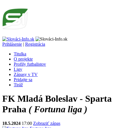
Prihlásenie
|
Registrácia
Titulka
O projekte
Profily futbalistov
Ligy
Zápasy v TV
Pridajte sa
Tiráž
FK Mladá Boleslav - Sparta
Praha
( Fortuna liga )
18.5.2024
17:00
Zobraziť zápas