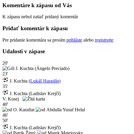
Komentáre k zápasu od Vás
K zápasu nebol zatiaľ pridaný komentár
Pridať komentár k zápasu
Pre pridanie komentára sa prosím
prihláste
alebo
registrujte
Udalosti v zápase
20'
J. Kuchta (Ángelo Preciado)
23'
J. Kuchta (
Lukáš Haraslín
)
35'
J. Kuchta (Ladislav Krejčí)
V. Kusej
40'
O. Karafiat
Abdulla Yusuf Helal
46'
50'
J. Kuchta (Ladislav Krejčí)
Patrik Žitný
Marek Matejovsky