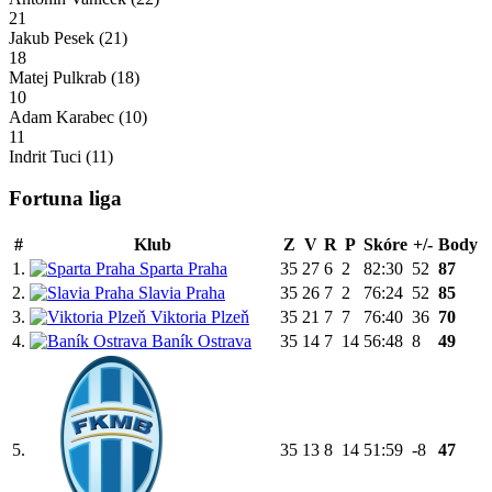
21
Jakub Pesek
(21)
18
Matej Pulkrab
(18)
10
Adam Karabec
(10)
11
Indrit Tuci
(11)
Fortuna liga
#
Klub
Z
V
R
P
Skóre
+/-
Body
1.
Sparta Praha
35
27
6
2
82:30
52
87
2.
Slavia Praha
35
26
7
2
76:24
52
85
3.
Viktoria Plzeň
35
21
7
7
76:40
36
70
4.
Baník Ostrava
35
14
7
14
56:48
8
49
5.
35
13
8
14
51:59
-8
47