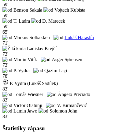
59'
Benson Sakala
Vojtech Kubista
59'
T. Ladra
D. Marecek
59'
65'
Markus Solbakken
Lukáš Haraslín
71'
Ladislav Krejčí
73'
Martin Vitík
Asger Sørensen
73'
P. Vydra
Qazim Laçi
78'
P. Vydra (Lukáš Sadílek)
83'
Tomáš Wiesner
Ángelo Preciado
83'
Victor Olatunji
V. Birmančević
Lamin Jawo
Solomon John
83'
Štatistiky zápasu