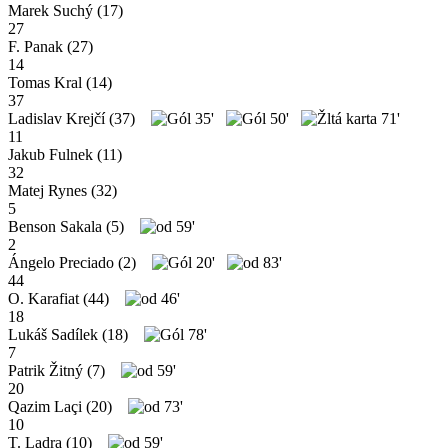
Marek Suchý
(17)
27
F. Panak
(27)
14
Tomas Kral
(14)
37
Ladislav Krejčí
(37)
35'
50'
71'
11
Jakub Fulnek
(11)
32
Matej Rynes
(32)
5
Benson Sakala
(5)
59'
2
Ángelo Preciado
(2)
20'
83'
44
O. Karafiat
(44)
46'
18
Lukáš Sadílek
(18)
78'
7
Patrik Žitný
(7)
59'
20
Qazim Laçi
(20)
73'
10
T. Ladra
(10)
59'