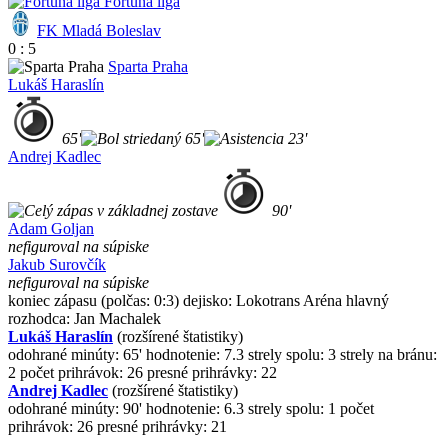
Fortuna liga
FK Mladá Boleslav
0 : 5
Sparta Praha
Lukáš Haraslín
65'
65'
23'
Andrej Kadlec
90'
Adam Goljan
nefiguroval na súpiske
Jakub Surovčík
nefiguroval na súpiske
koniec zápasu
(polčas: 0:3)
dejisko: Lokotrans Aréna
hlavný
rozhodca: Jan Machalek
Lukáš Haraslín
(rozšírené štatistiky)
odohrané minúty: 65'
hodnotenie: 7.3
strely spolu: 3
strely na bránu:
2
počet prihrávok: 26
presné prihrávky: 22
Andrej Kadlec
(rozšírené štatistiky)
odohrané minúty: 90'
hodnotenie: 6.3
strely spolu: 1
počet
prihrávok: 26
presné prihrávky: 21