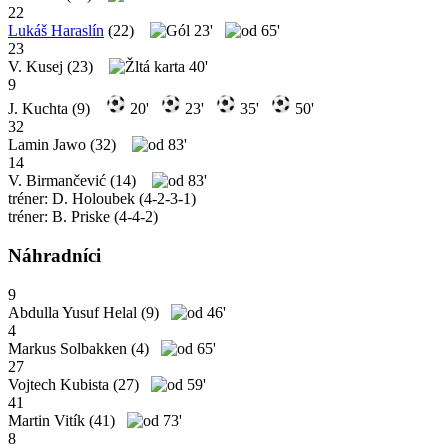
22
Lukáš Haraslín
(22)
23'
65'
23
V. Kusej
(23)
40'
9
J. Kuchta
(9)
20'
23'
35'
50'
32
Lamin Jawo
(32)
83'
14
V. Birmančević
(14)
83'
tréner: D. Holoubek (4-2-3-1)
tréner: B. Priske (4-4-2)
Náhradníci
9
Abdulla Yusuf Helal
(9)
46'
4
Markus Solbakken
(4)
65'
27
Vojtech Kubista
(27)
59'
41
Martin Vitík
(41)
73'
8