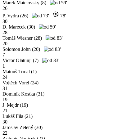
Marek Matejovsky
(8)
59'
26
P. Vydra
(26)
73'
78'
30
D. Marecek
(30)
59'
28
Tomáš Wiesner
(28)
83'
20
Solomon John
(20)
83'
7
Victor Olatunji
(7)
83'
1
Matouš Trmal
(1)
24
Vojtěch Vorel
(24)
31
Dominik Kostka
(31)
19
J. Mejdr
(19)
21
Lukáš Fila
(21)
30
Jaroslav Zelený
(30)
22
Antonin Vanicek
(22)