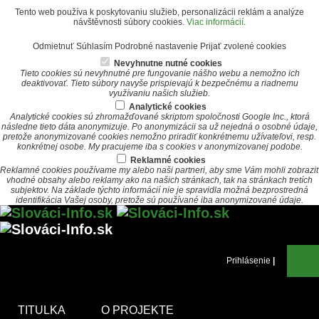
Tento web používa k poskytovaniu služieb, personalizácii reklám a analýze
návštěvnosti súbory cookies.
Viac informácií
.
Odmietnuť
Súhlasím
Podrobné nastavenie
Prijať zvolené cookies
Nevyhnutne nutné cookies
Tieto cookies sú nevyhnutné pre fungovanie nášho webu a nemožno ich
deaktivovať. Tieto súbory navyše prispievajú k bezpečnému a riadnemu
využívaniu našich služieb.
Analytické cookies
Analytické cookies sú zhromažďované skriptom spoločnosti Google Inc., ktorá
následne tieto dáta anonymizuje. Po anonymizácii sa už nejedná o osobné údaje,
pretože anonymizované cookies nemožno priradiť konkrétnemu užívateľovi, resp.
konkrétnej osobe. My pracujeme iba s cookies v anonymizovanej podobe.
Reklamné cookies
Reklamné cookies používame my alebo naši partneri, aby sme Vám mohli zobraziť
vhodné obsahy alebo reklamy ako na našich stránkach, tak na stránkach tretích
subjektov. Na základe týchto informácií nie je spravidla možná bezprostredná
identifikácia Vašej osoby, pretože sú používané iba anonymizované údaje.
Prihlásenie
|
Registrácia
TITULKA
O PROJEKTE