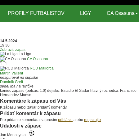
PROFILY FUTBALISTOV
LIGY
CA Osasuna -
ZÁPASY V TV
PRIDAJTE SA
TIRÁŽ
RCD
14.5.2024
19:30
Mallorca
( La Liga )
Zobraziť zápas
La Liga
CA Osasuna
1 : 1
RCD Mallorca
Martin Valjent
nefiguroval na súpiske
Dominik Greif
sedel iba na lavičke
koniec zápasu
(polčas: 1:0)
dejisko: Estadio El Sadar
hlavný rozhodca: Francisco
Hernandez Maeso
Komentáre k zápasu od Vás
K zápasu nebol zatiaľ pridaný komentár
Pridať komentár k zápasu
Pre pridanie komentára sa prosím
prihláste
alebo
registrujte
Udalosti v zápase
Jon Moncayola