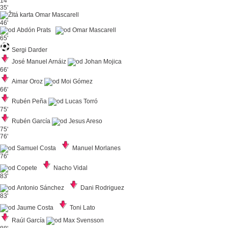
14'
35'
Omar Mascarell
46'
Abdón Prats
Omar Mascarell
65'
Sergi Darder
José Manuel Arnáiz
Johan Mojica
66'
Aimar Oroz
Moi Gómez
66'
Rubén Peña
Lucas Torró
75'
Rubén García
Jesus Areso
75'
76'
Samuel Costa
Manuel Morlanes
76'
Copete
Nacho Vidal
83'
Antonio Sánchez
Dani Rodriguez
83'
Jaume Costa
Toni Lato
Raúl García
Max Svensson