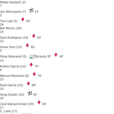
Matija Nastasić
(2)
7
Jon Moncayola
(7)
14'
3
Toni Lato
(3)
83'
34
Iker Munoz
(34)
14
Dani Rodriguez
(14)
83'
10
Aimar Oroz
(10)
66'
5
Omar Mascarell
(5)
35'
46'
14
Rubén García
(14)
75'
8
Manuel Morlanes
(8)
76'
23
Raúl García
(23)
88'
10
Sergi Darder
(10)
65'
20
José Manuel Arnáiz
(20)
66'
17
C. Larin
(17)