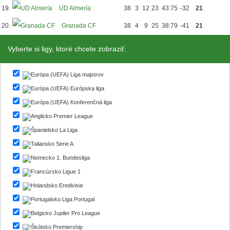
19.
UD Almería
38
3
12
23
43:75
-32
21
20.
Granada CF
38
4
9
25
38:79
-41
21
Vyberte si ligy, ktoré chcete zobraziť:
Liga majstrov
Európska liga
Konferenčná liga
Premier League
La Liga
Serie A
1. Bundesliga
Ligue 1
Eredivisie
Liga Portugal
Jupiler Pro League
Premiership