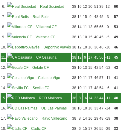
6.
Real Sociedad
38
16
12
10
51:39
12
60
7.
Real Betis
38
14
15
9
48:45
3
57
8.
Villarreal CF
38
14
11
13
65:65
0
53
9.
Valencia CF
38
13
10
15
40:45
-5
49
10.
Deportivo Alavés
38
12
10
16
36:46
-10
46
11.
CA Osasuna
38
12
9
17
45:56
-11
45
12.
Getafe CF
38
10
13
15
42:54
-12
43
13.
Celta de Vigo
38
10
11
17
46:57
-11
41
14.
Sevilla FC
38
10
11
17
48:54
-6
41
15.
RCD Mallorca
38
8
16
14
33:44
-11
40
16.
UD Las Palmas
38
10
10
18
33:47
-14
40
17.
Rayo Vallecano
38
8
14
16
29:48
-19
38
18.
Cádiz CF
38
6
15
17
26:55
-29
33