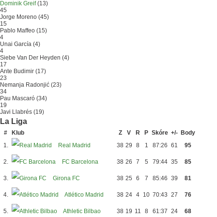
Dominik Greif
(13)
45
Jorge Moreno
(45)
15
Pablo Maffeo
(15)
4
Unai García
(4)
4
Siebe Van Der Heyden
(4)
17
Ante Budimir
(17)
23
Nemanja Radonjić
(23)
34
Pau Mascaró
(34)
19
Javi Llabrés
(19)
La Liga
#
Klub
Z
V
R
P
Skóre
+/-
Body
1.
Real Madrid
38
29
8
1
87:26
61
95
2.
FC Barcelona
38
26
7
5
79:44
35
85
3.
Girona FC
38
25
6
7
85:46
39
81
4.
Atlético Madrid
38
24
4
10
70:43
27
76
5.
Athletic Bilbao
38
19
11
8
61:37
24
68