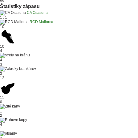
88'
Štatistiky zápasu
CA Osasuna
1 : 1
RCD Mallorca
10
10
4
4
3
3
12
11
0
1
2
4
1