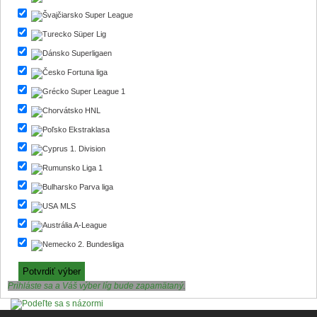
Super League
Süper Lig
Superligaen
Fortuna liga
Super League 1
HNL
Ekstraklasa
1. Division
Liga 1
Parva liga
MLS
A-League
2. Bundesliga
Prihláste sa a Váš výber líg bude zapamätaný.