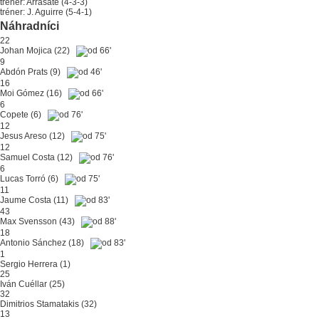
tréner: Arrasate (4-3-3)
tréner: J. Aguirre (5-4-1)
Náhradníci
22
Johan Mojica
(22)
66'
9
Abdón Prats
(9)
46'
16
Moi Gómez
(16)
66'
6
Copete
(6)
76'
12
Jesus Areso
(12)
75'
12
Samuel Costa
(12)
76'
6
Lucas Torró
(6)
75'
11
Jaume Costa
(11)
83'
43
Max Svensson
(43)
88'
18
Antonio Sánchez
(18)
83'
1
Sergio Herrera
(1)
25
Iván Cuéllar
(25)
32
Dimitrios Stamatakis
(32)
13