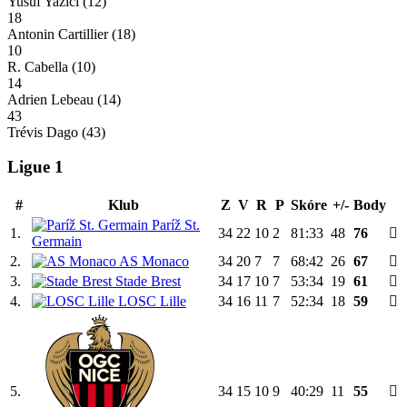
Yusuf Yazıcı
(12)
18
Antonin Cartillier
(18)
10
R. Cabella
(10)
14
Adrien Lebeau
(14)
43
Trévis Dago
(43)
Ligue 1
#
Klub
Z
V
R
P
Skóre
+/-
Body
Paríž St.
1.
34
22
10
2
81:33
48
76
Germain
2.
AS Monaco
34
20
7
7
68:42
26
67
3.
Stade Brest
34
17
10
7
53:34
19
61
4.
LOSC Lille
34
16
11
7
52:34
18
59
5.
34
15
10
9
40:29
11
55