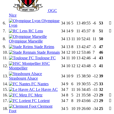
OGC
Nice
Olympique
6.
34
16
5
13
49:55
-6
53
Lyon
7.
RC Lens
34
14
9
11
45:37
8
51
8.
34
13
11
10
52:41
11
50
Olympique Marseille
9.
Stade Reims
34
13
8
13
42:47
-5
47
10.
Stade Rennais
34
12
10
12
53:46
7
46
11.
Toulouse FC
34
11
10
13
42:46
-4
43
HSC
12.
34
10
12
12
43:48
-5
41
Montpellier
13.
34
10
9
15
38:50
-12
39
Strasbourg Alsace
14.
FC Nantes
34
9
6
19
30:55
-25
33
15.
Le Havre AC
34
7
11
16
34:45
-11
32
16.
FC Metz
34
8
5
21
35:58
-23
29
17.
FC Lorient
34
7
8
19
43:66
-23
29
Clermont
18.
34
5
10
19
26:60
-34
25
Foot