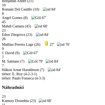
Benjamin André
(21)
10
Romain Del Castillo
(10)
84'
8
Angel Gomes
(8)
67'
45
Mahdi Camara
(45)
68'
23
Edon Zhegrova
(23)
84'
26
Mathias Pereira Lage
(26)
27'
76'
9
J. David
(9)
67'
7
M. Satriano
(7)
79'
84'
7
Hákon Arnar Haraldsson
(7)
84'
tréner: E. Roy (4-2-3-1)
tréner: Paulo Fonseca (4-3-3)
Náhradníci
23
Kamory Doumbia
(23)
68'
11