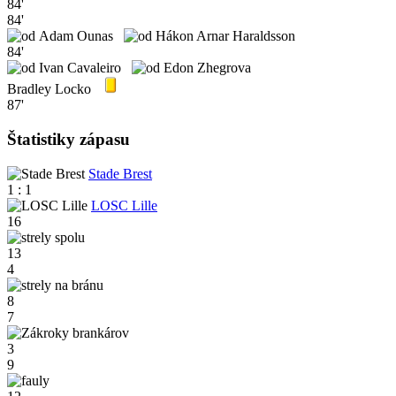
84'
84'
Adam Ounas
Hákon Arnar Haraldsson
84'
Ivan Cavaleiro
Edon Zhegrova
Bradley Locko
87'
Štatistiky zápasu
Stade Brest
1 : 1
LOSC Lille
16
13
4
8
7
3
9