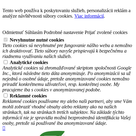
Tento web používa k poskytovaniu služieb, personalizácii reklám a
analýze návštěvnosti súbory cookies.
Viac informácií
.
Odmietnuť
Súhlasím
Podrobné nastavenie
Prijať zvolené cookies
Nevyhnutne nutné cookies
Tieto cookies sú nevyhnutné pre fungovanie nášho webu a nemožno
ich deaktivovať. Tieto súbory navyše prispievajú k bezpečnému a
riadnemu využívaniu našich služieb.
Analytické cookies
Analytické cookies sú zhromažďované skriptom spoločnosti Google
Inc., ktorá následne tieto dáta anonymizuje. Po anonymizácii sa už
nejedná o osobné údaje, pretože anonymizované cookies nemožno
priradiť konkrétnemu užívateľovi, resp. konkrétnej osobe. My
pracujeme iba s cookies v anonymizovanej podobe.
Reklamné cookies
Reklamné cookies používame my alebo naši partneri, aby sme Vám
mohli zobraziť vhodné obsahy alebo reklamy ako na našich
stránkach, tak na stránkach tretích subjektov. Na základe týchto
informácií nie je spravidla možná bezprostredná identifikácia Vašej
osoby, pretože sú používané iba anonymizované údaje.