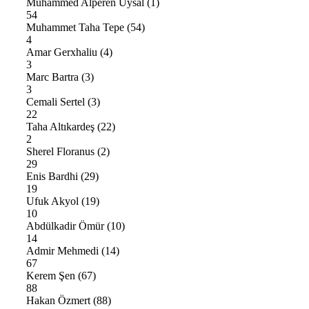
Muhammed Alperen Uysal
(1)
54
Muhammet Taha Tepe
(54)
4
Amar Gerxhaliu
(4)
3
Marc Bartra
(3)
3
Cemali Sertel
(3)
22
Taha Altıkardeş
(22)
2
Sherel Floranus
(2)
29
Enis Bardhi
(29)
19
Ufuk Akyol
(19)
10
Abdülkadir Ömür
(10)
14
Admir Mehmedi
(14)
67
Kerem Şen
(67)
88
Hakan Özmert
(88)