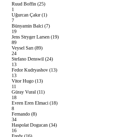
Ruud Boffin
(25)
1
Uğurcan Çakır
(1)
7
Bünyamin Balci
(7)
19
Jens Stryger Larsen
(19)
89
Veysel Sarı
(89)
24
Stefano Denswil
(24)
13
Fedor Kudryashov
(13)
13
Vitor Hugo
(13)
11
Güray Vural
(11)
18
Evren Eren Elmaci
(18)
8
Fernando
(8)
34
Haspolat Dogucan
(34)
16
Fredy
(16)