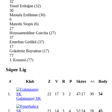
32
Yusuf Erdoğan
(32)
30
Mustafa Erdilman
(30)
6
Manolis Siopis
(6)
27
Houssameddine Guecha
(27)
37
Emrehan Gedikli
(37)
17
Gokdeniz Bayraktar
(17)
77
J. Kouassi
(77)
Süper Lig
#
Klub
Z
V
R
P
Skóre
+/-
Body
1.
22
17
3
2
47:17
30
54
Galatasaray SK
2.
21
14
3
4
52:24
28
45