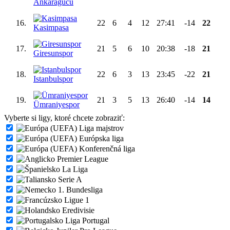
Ankaragücü
16.
22
6
4
12
27:41
-14
22
Kasimpasa
17.
21
5
6
10
20:38
-18
21
Giresunspor
18.
22
6
3
13
23:45
-22
21
Istanbulspor
19.
21
3
5
13
26:40
-14
14
Ümraniyespor
Vyberte si ligy, ktoré chcete zobraziť:
Liga majstrov
Európska liga
Konferenčná liga
Premier League
La Liga
Serie A
1. Bundesliga
Ligue 1
Eredivisie
Liga Portugal