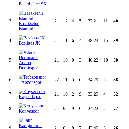
Fenerbahce SK
3.
21
12
4
5
32:21
11
40
Basaksehir
Istanbul
4.
21
11
6
4
38:23
15
39
Besiktas JK
5.
21
10
8
3
40:22
18
38
Adana
Demirspor
6.
22
11
5
6
34:29
5
38
Trabzonspor
7.
21
10
2
9
33:29
4
32
Kayserispor
8.
21
6
9
6
24:22
2
27
Konyaspor
9.
21
6
8
7
43:40
3
26