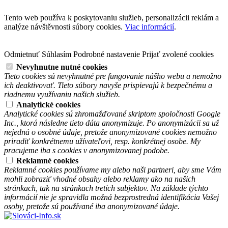
Tento web používa k poskytovaniu služieb, personalizácii reklám a
analýze návštěvnosti súbory cookies.
Viac informácií
.
Odmietnuť
Súhlasím
Podrobné nastavenie
Prijať zvolené cookies
Nevyhnutne nutné cookies
Tieto cookies sú nevyhnutné pre fungovanie nášho webu a nemožno
ich deaktivovať. Tieto súbory navyše prispievajú k bezpečnému a
riadnemu využívaniu našich služieb.
Analytické cookies
Analytické cookies sú zhromažďované skriptom spoločnosti Google
Inc., ktorá následne tieto dáta anonymizuje. Po anonymizácii sa už
nejedná o osobné údaje, pretože anonymizované cookies nemožno
priradiť konkrétnemu užívateľovi, resp. konkrétnej osobe. My
pracujeme iba s cookies v anonymizovanej podobe.
Reklamné cookies
Reklamné cookies používame my alebo naši partneri, aby sme Vám
mohli zobraziť vhodné obsahy alebo reklamy ako na našich
stránkach, tak na stránkach tretích subjektov. Na základe týchto
informácií nie je spravidla možná bezprostredná identifikácia Vašej
osoby, pretože sú používané iba anonymizované údaje.