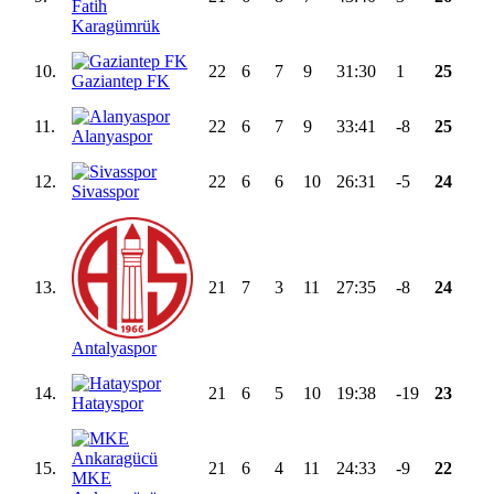
Fatih
Karagümrük
10.
22
6
7
9
31:30
1
25
Gaziantep FK
11.
22
6
7
9
33:41
-8
25
Alanyaspor
12.
22
6
6
10
26:31
-5
24
Sivasspor
13.
21
7
3
11
27:35
-8
24
Antalyaspor
14.
21
6
5
10
19:38
-19
23
Hatayspor
15.
21
6
4
11
24:33
-9
22
MKE