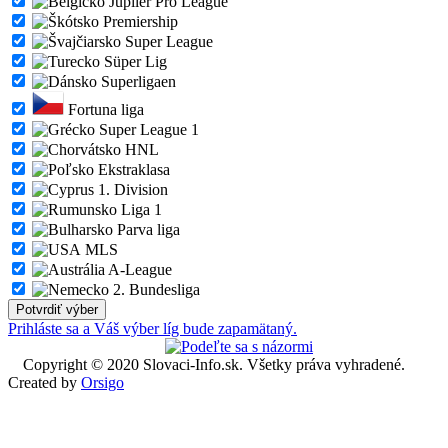
Jupiler Pro League
Premiership
Super League
Süper Lig
Superligaen
Fortuna liga
Super League 1
HNL
Ekstraklasa
1. Division
Liga 1
Parva liga
MLS
A-League
2. Bundesliga
Prihláste sa a Váš výber líg bude zapamätaný.
Copyright © 2020 Slovaci-Info.sk. Všetky práva vyhradené.
Created by
Orsigo