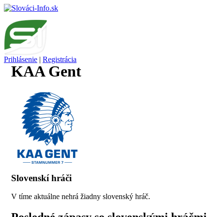
Prihlásenie
|
Registrácia
KAA Gent
Slovenskí hráči
V tíme aktuálne nehrá žiadny slovenský hráč.