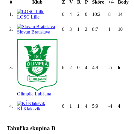
#
Klub
Z
V
R
P
Skóre
+/-
Body
1.
6
4
2
0
10:2
8
14
LOSC Lille
2.
6
3
1
2
8:7
1
10
Slovan Bratislava
3.
6
2
0
4
4:9
-5
6
Olimpija Ľubľana
4.
6
1
1
4
5:9
-4
4
KÍ Klaksvik
Tabuľka skupina B