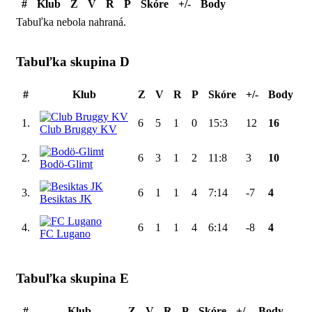
#
Klub
Z
V
R
P
Skóre
+/-
Body
Tabuľka nebola nahraná.
Tabuľka skupina D
#
Klub
Z
V
R
P
Skóre
+/-
Body
1.
6
5
1
0
15:3
12
16
Club Bruggy KV
2.
6
3
1
2
11:8
3
10
Bodö-Glimt
3.
6
1
1
4
7:14
-7
4
Besiktas JK
4.
6
1
1
4
6:14
-8
4
FC Lugano
Tabuľka skupina E
#
Klub
Z
V
R
P
Skóre
+/-
Body