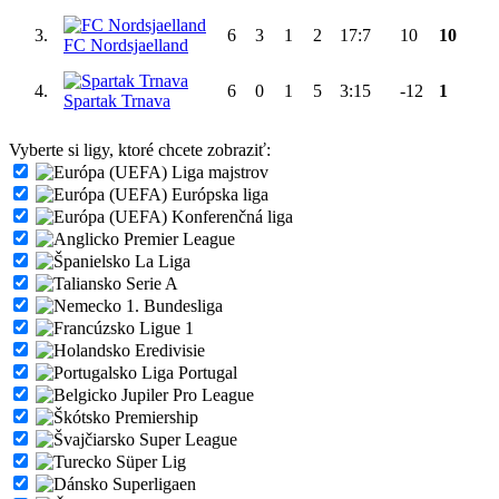
3.
6
3
1
2
17:7
10
10
FC Nordsjaelland
4.
6
0
1
5
3:15
-12
1
Spartak Trnava
Vyberte si ligy, ktoré chcete zobraziť:
Liga majstrov
Európska liga
Konferenčná liga
Premier League
La Liga
Serie A
1. Bundesliga
Ligue 1
Eredivisie
Liga Portugal
Jupiler Pro League
Premiership
Super League
Süper Lig
Superligaen