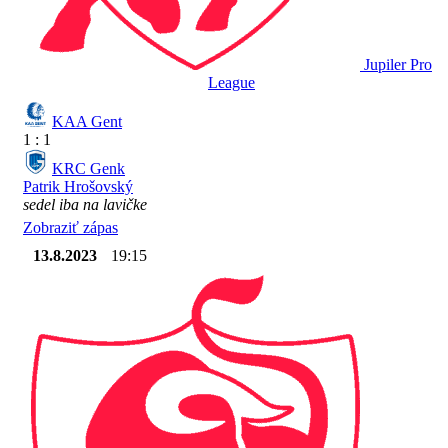
Jupiler Pro
League
KAA Gent
1 : 1
KRC Genk
Patrik Hrošovský
sedel iba na lavičke
Zobraziť zápas
13.8.2023
19:15