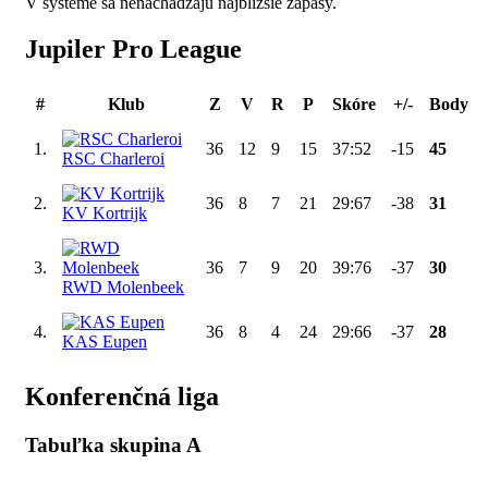
V systéme sa nenachádzajú najbližšie zápasy.
Jupiler Pro League
#
Klub
Z
V
R
P
Skóre
+/-
Body
1.
36
12
9
15
37:52
-15
45
RSC Charleroi
2.
36
8
7
21
29:67
-38
31
KV Kortrijk
3.
36
7
9
20
39:76
-37
30
RWD Molenbeek
4.
36
8
4
24
29:66
-37
28
KAS Eupen
Konferenčná liga
Tabuľka skupina A