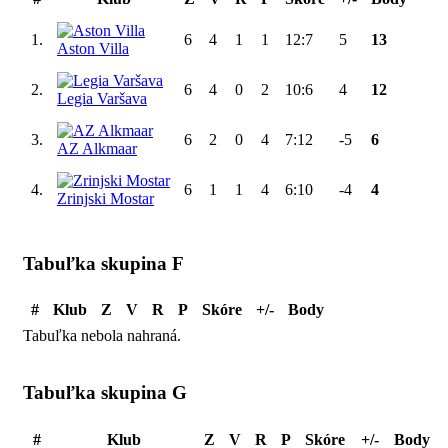
1.
6
4
1
1
12:7
5
13
Aston Villa
2.
6
4
0
2
10:6
4
12
Legia Varšava
3.
6
2
0
4
7:12
-5
6
AZ Alkmaar
4.
6
1
1
4
6:10
-4
4
Zrinjski Mostar
Tabuľka skupina F
#
Klub
Z
V
R
P
Skóre
+/-
Body
Tabuľka nebola nahraná.
Tabuľka skupina G
#
Klub
Z
V
R
P
Skóre
+/-
Body