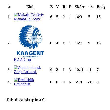
#
Klub
Z
V
R
P
Skóre
+/-
Body
1.
6
5
0
1
14:9
5
15
Makabi Tel Aviv
2.
6
4
1
1
16:7
9
13
KAA Gent
3.
6
2
1
3
10:11
-1
7
Zorja Luhansk
4.
6
0
0
6
5:18
-13
0
Breidablik
Tabuľka skupina C