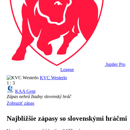
Jupiler Pro
League
KVC Westerlo
1 : 3
KAA Gent
Zápas nehrá žiadny slovenský hráč
Zobraziť zápas
Najbližšie zápasy so slovenskými hráčmi