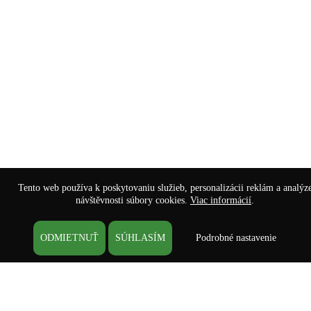
Tento web používa k poskytovaniu služieb, personalizácii reklám a analýz
návštěvnosti súbory cookies.
Viac informácií
.
ODMIETNUŤ
SÚHLASÍM
Podrobné nastavenie