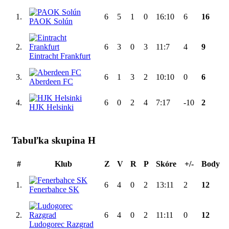
1.
6
5
1
0
16:10
6
16
PAOK Solún
2.
6
3
0
3
11:7
4
9
Eintracht Frankfurt
3.
6
1
3
2
10:10
0
6
Aberdeen FC
4.
6
0
2
4
7:17
-10
2
HJK Helsinki
Tabuľka skupina H
#
Klub
Z
V
R
P
Skóre
+/-
Body
1.
6
4
0
2
13:11
2
12
Fenerbahce SK
2.
6
4
0
2
11:11
0
12
Ludogorec Razgrad