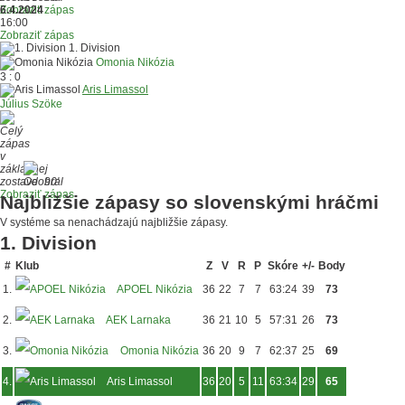
Zobraziť zápas
6.4.2024
16:00
Zobraziť zápas
1. Division
Omonia Nikózia
3 : 0
Aris Limassol
Július Szöke
90'
Zobraziť zápas
Najbližšie zápasy so slovenskými hráčmi
V systéme sa nenachádzajú najbližšie zápasy.
1. Division
#
Klub
Z
V
R
P
Skóre
+/-
Body
1.
APOEL Nikózia
36
22
7
7
63:24
39
73
2.
AEK Larnaka
36
21
10
5
57:31
26
73
3.
Omonia Nikózia
36
20
9
7
62:37
25
69
4.
Aris Limassol
36
20
5
11
63:34
29
65