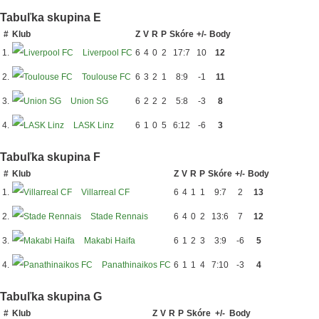
Tabuľka skupina E
#
Klub
Z
V
R
P
Skóre
+/-
Body
1.
Liverpool FC
6
4
0
2
17:7
10
12
2.
Toulouse FC
6
3
2
1
8:9
-1
11
3.
Union SG
6
2
2
2
5:8
-3
8
4.
LASK Linz
6
1
0
5
6:12
-6
3
Tabuľka skupina F
#
Klub
Z
V
R
P
Skóre
+/-
Body
1.
Villarreal CF
6
4
1
1
9:7
2
13
2.
Stade Rennais
6
4
0
2
13:6
7
12
3.
Makabi Haifa
6
1
2
3
3:9
-6
5
4.
Panathinaikos FC
6
1
1
4
7:10
-3
4
Tabuľka skupina G
#
Klub
Z
V
R
P
Skóre
+/-
Body