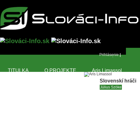
Prihlásenie
|
Registrácia
TITULKA
O PROJEKTE
Aris Limassol
Slovenskí hráči
PROFILY FUTBALISTOV
LIGY
Július Szöke
ZÁPASY V TV
PRIDAJTE SA
TIRÁŽ