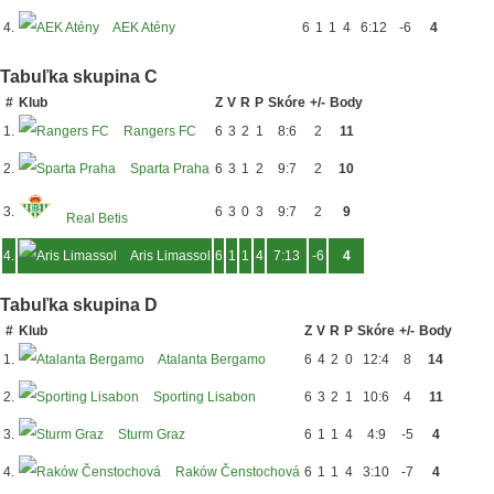
4.
AEK Atény
6
1
1
4
6:12
-6
4
Tabuľka skupina C
#
Klub
Z
V
R
P
Skóre
+/-
Body
1.
Rangers FC
6
3
2
1
8:6
2
11
2.
Sparta Praha
6
3
1
2
9:7
2
10
3.
6
3
0
3
9:7
2
9
Real Betis
4.
Aris Limassol
6
1
1
4
7:13
-6
4
Tabuľka skupina D
#
Klub
Z
V
R
P
Skóre
+/-
Body
1.
Atalanta Bergamo
6
4
2
0
12:4
8
14
2.
Sporting Lisabon
6
3
2
1
10:6
4
11
3.
Sturm Graz
6
1
1
4
4:9
-5
4
4.
Raków Čenstochová
6
1
1
4
3:10
-7
4