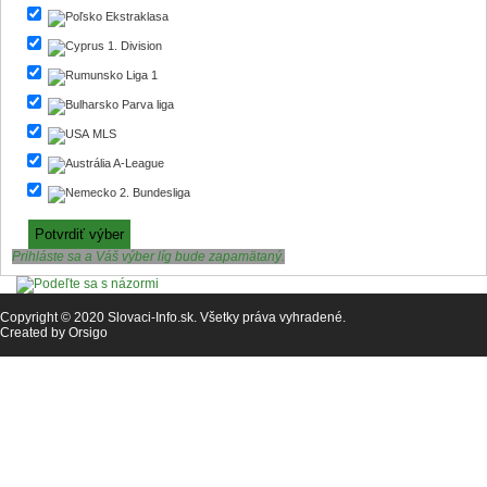
Ekstraklasa
1. Division
Liga 1
Parva liga
MLS
A-League
2. Bundesliga
Prihláste sa a Váš výber líg bude zapamätaný.
Copyright © 2020 Slovaci-Info.sk. Všetky práva vyhradené.
Created by
Orsigo