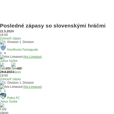
Posledné zápasy so slovenskými hráčmi
11.5.2024
18:00
Zobraziť zápas
1. Division
Anorthosis Famagusta
0 : 4
Aris Limassol
Július Szöke
25'
65'
Zobraziť zápas
28.4.2024
18:00
Zobraziť zápas
1. Division
Aris Limassol
1 : 1
Pafos FC
Július Szöke