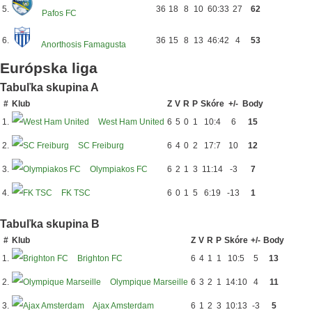
5.
36
18
8
10
60:33
27
62
Pafos FC
6.
36
15
8
13
46:42
4
53
Anorthosis Famagusta
Európska liga
Tabuľka skupina A
#
Klub
Z
V
R
P
Skóre
+/-
Body
1.
West Ham United
6
5
0
1
10:4
6
15
2.
SC Freiburg
6
4
0
2
17:7
10
12
3.
Olympiakos FC
6
2
1
3
11:14
-3
7
4.
FK TSC
6
0
1
5
6:19
-13
1
Tabuľka skupina B
#
Klub
Z
V
R
P
Skóre
+/-
Body
1.
Brighton FC
6
4
1
1
10:5
5
13
2.
Olympique Marseille
6
3
2
1
14:10
4
11
3.
Ajax Amsterdam
6
1
2
3
10:13
-3
5