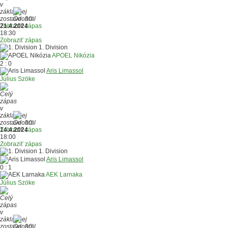
90'
Zobraziť zápas
21.4.2024
18:30
Zobraziť zápas
1. Division
APOEL Nikózia
2 : 0
Aris Limassol
Július Szöke
90'
Zobraziť zápas
14.4.2024
18:00
Zobraziť zápas
1. Division
Aris Limassol
0 : 1
AEK Larnaka
Július Szöke
90'