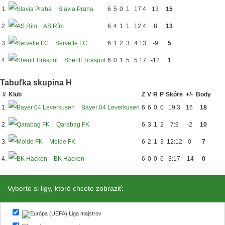
1.
Slavia Praha
6
5
0
1
17:4
13
15
2.
AS Rím
6
4
1
1
12:4
8
13
3.
Servette FC
6
1
2
3
4:13
-9
5
4.
Sheriff Tiraspol
6
0
1
5
5:17
-12
1
Tabuľka skupina H
#
Klub
Z
V
R
P
Skóre
+/-
Body
1.
Bayer 04 Leverkusen
6
6
0
0
19:3
16
18
2.
Qarabag FK
6
3
1
2
7:9
-2
10
3.
Molde FK
6
2
1
3
12:12
0
7
4.
BK Häcken
6
0
0
6
3:17
-14
0
Vyberte si ligy, ktoré chcete zobraziť:
Liga majstrov