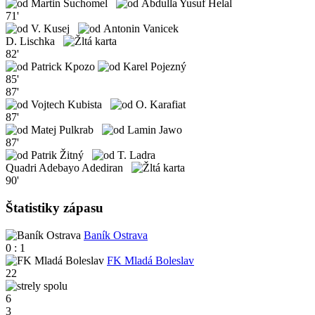
Martin Suchomel
Abdulla Yusuf Helal
71'
V. Kusej
Antonin Vanicek
D. Lischka
82'
Patrick Kpozo
Karel Pojezný
85'
87'
Vojtech Kubista
O. Karafiat
87'
Matej Pulkrab
Lamin Jawo
87'
Patrik Žitný
T. Ladra
Quadri Adebayo Adediran
90'
Štatistiky zápasu
Baník Ostrava
0 : 1
FK Mladá Boleslav
22
6
3