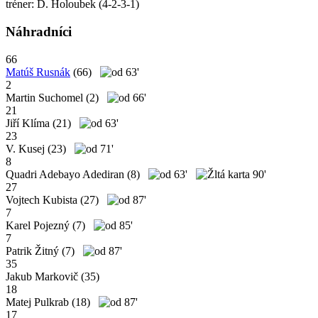
tréner: D. Holoubek (4-2-3-1)
Náhradníci
66
Matúš Rusnák
(66)
63'
2
Martin Suchomel
(2)
66'
21
Jiří Klíma
(21)
63'
23
V. Kusej
(23)
71'
8
Quadri Adebayo Adediran
(8)
63'
90'
27
Vojtech Kubista
(27)
87'
7
Karel Pojezný
(7)
85'
7
Patrik Žitný
(7)
87'
35
Jakub Markovič
(35)
18
Matej Pulkrab
(18)
87'
17