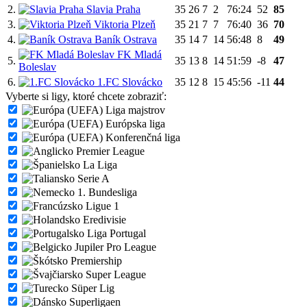
2.
Slavia Praha
35
26
7
2
76:24
52
85
3.
Viktoria Plzeň
35
21
7
7
76:40
36
70
4.
Baník Ostrava
35
14
7
14
56:48
8
49
FK Mladá
5.
35
13
8
14
51:59
-8
47
Boleslav
6.
1.FC Slovácko
35
12
8
15
45:56
-11
44
Vyberte si ligy, ktoré chcete zobraziť:
Liga majstrov
Európska liga
Konferenčná liga
Premier League
La Liga
Serie A
1. Bundesliga
Ligue 1
Eredivisie
Liga Portugal
Jupiler Pro League
Premiership
Super League
Süper Lig
Superligaen