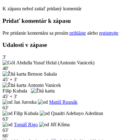
K zápasu nebol zatiaľ pridaný komentár
Pridať komentár k zápasu
Pre pridanie komentára sa prosím
prihláste
alebo
registrujte
Udalosti v zápase
3'
Abdulla Yusuf Helal (Antonin Vanicek)
40'
Benson Sakala
45' + 3'
Antonin Vanicek
Filip Kubala
45' + 3'
Jan Juroska
Matúš Rusnák
63'
Filip Kubala
Quadri Adebayo Adediran
63'
Tomáš Rigo
Jiří Klíma
63'
66'