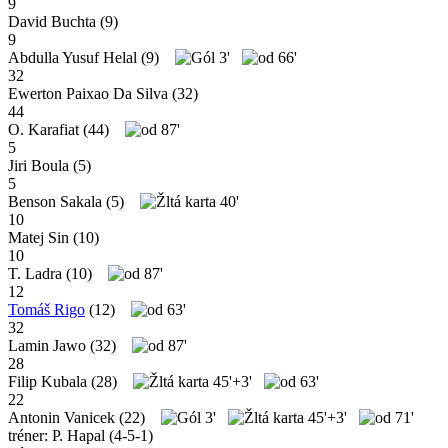
9
David Buchta
(9)
9
Abdulla Yusuf Helal
(9)
3'
66'
32
Ewerton Paixao Da Silva
(32)
44
O. Karafiat
(44)
87'
5
Jiri Boula
(5)
5
Benson Sakala
(5)
40'
10
Matej Sin
(10)
10
T. Ladra
(10)
87'
12
Tomáš Rigo
(12)
63'
32
Lamin Jawo
(32)
87'
28
Filip Kubala
(28)
45'+3'
63'
22
Antonin Vanicek
(22)
3'
45'+3'
71'
tréner: P. Hapal (4-5-1)