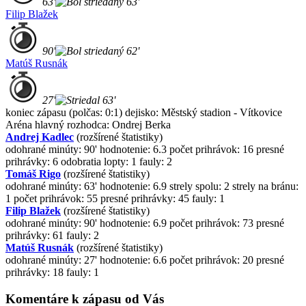
63'
63'
Filip Blažek
90'
62'
Matúš Rusnák
27'
63'
koniec zápasu
(polčas: 0:1)
dejisko: Městský stadion - Vítkovice
Aréna
hlavný rozhodca: Ondrej Berka
Andrej Kadlec
(rozšírené štatistiky)
odohrané minúty: 90'
hodnotenie: 6.3
počet prihrávok: 16
presné
prihrávky: 6
odobratia lopty: 1
fauly: 2
Tomáš Rigo
(rozšírené štatistiky)
odohrané minúty: 63'
hodnotenie: 6.9
strely spolu: 2
strely na bránu:
1
počet prihrávok: 55
presné prihrávky: 45
fauly: 1
Filip Blažek
(rozšírené štatistiky)
odohrané minúty: 90'
hodnotenie: 6.9
počet prihrávok: 73
presné
prihrávky: 61
fauly: 2
Matúš Rusnák
(rozšírené štatistiky)
odohrané minúty: 27'
hodnotenie: 6.6
počet prihrávok: 20
presné
prihrávky: 18
fauly: 1
Komentáre k zápasu od Vás