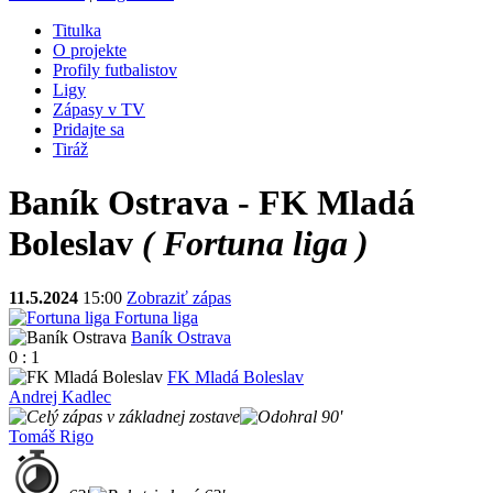
Titulka
O projekte
Profily futbalistov
Ligy
Zápasy v TV
Pridajte sa
Tiráž
Baník Ostrava - FK Mladá
Boleslav
( Fortuna liga )
11.5.2024
15:00
Zobraziť zápas
Fortuna liga
Baník Ostrava
0 : 1
FK Mladá Boleslav
Andrej Kadlec
90'
Tomáš Rigo