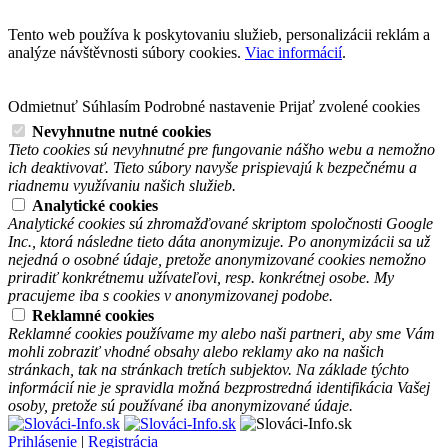
Tento web používa k poskytovaniu služieb, personalizácii reklám a
analýze návštěvnosti súbory cookies.
Viac informácií
.
Odmietnuť
Súhlasím
Podrobné nastavenie
Prijať zvolené cookies
Nevyhnutne nutné cookies
Tieto cookies sú nevyhnutné pre fungovanie nášho webu a nemožno
ich deaktivovať. Tieto súbory navyše prispievajú k bezpečnému a
riadnemu využívaniu našich služieb.
Analytické cookies
Analytické cookies sú zhromažďované skriptom spoločnosti Google
Inc., ktorá následne tieto dáta anonymizuje. Po anonymizácii sa už
nejedná o osobné údaje, pretože anonymizované cookies nemožno
priradiť konkrétnemu užívateľovi, resp. konkrétnej osobe. My
pracujeme iba s cookies v anonymizovanej podobe.
Reklamné cookies
Reklamné cookies používame my alebo naši partneri, aby sme Vám
mohli zobraziť vhodné obsahy alebo reklamy ako na našich
stránkach, tak na stránkach tretích subjektov. Na základe týchto
informácií nie je spravidla možná bezprostredná identifikácia Vašej
osoby, pretože sú používané iba anonymizované údaje.
Prihlásenie
|
Registrácia