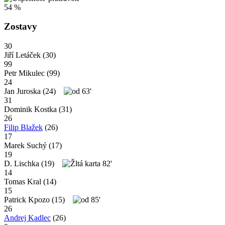
54 %
Zostavy
30
Jiří Letáček
(30)
99
Petr Mikulec
(99)
24
Jan Juroska
(24)
63'
31
Dominik Kostka
(31)
26
Filip Blažek
(26)
17
Marek Suchý
(17)
19
D. Lischka
(19)
82'
14
Tomas Kral
(14)
15
Patrick Kpozo
(15)
85'
26
Andrej Kadlec
(26)