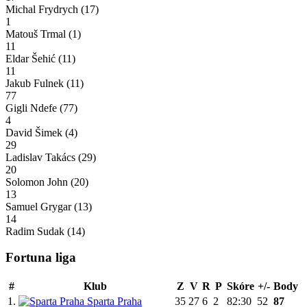
Michal Frydrych
(17)
1
Matouš Trmal
(1)
11
Eldar Šehić
(11)
11
Jakub Fulnek
(11)
77
Gigli Ndefe
(77)
4
David Šimek
(4)
29
Ladislav Takács
(29)
20
Solomon John
(20)
13
Samuel Grygar
(13)
14
Radim Sudak
(14)
Fortuna liga
#
Klub
Z
V
R
P
Skóre
+/-
Body
1.
Sparta Praha
35
27
6
2
82:30
52
87