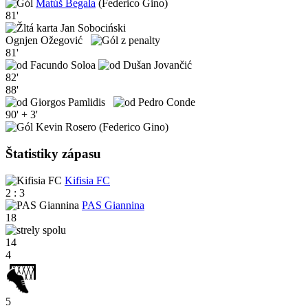
Matúš Begala
(Federico Gino)
81'
Jan Sobociński
Ognjen Ožegović
81'
Facundo Soloa
Dušan Jovančić
82'
88'
Giorgos Pamlidis
Pedro Conde
90' + 3'
Kevin Rosero (Federico Gino)
Štatistiky zápasu
Kifisia FC
2 : 3
PAS Giannina
18
14
4
5