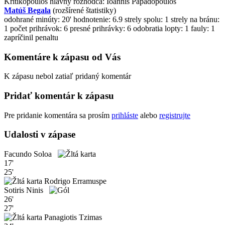
Kritikopoulos
hlavný rozhodca: Ioannis Papadopoulos
Matúš Begala
(rozšírené štatistiky)
odohrané minúty: 20'
hodnotenie: 6.9
strely spolu: 1
strely na bránu:
1
počet prihrávok: 6
presné prihrávky: 6
odobratia lopty: 1
fauly: 1
zapríčinil penaltu
Komentáre k zápasu od Vás
K zápasu nebol zatiaľ pridaný komentár
Pridať komentár k zápasu
Pre pridanie komentára sa prosím
prihláste
alebo
registrujte
Udalosti v zápase
Facundo Soloa
17'
25'
Rodrigo Erramuspe
Sotiris Ninis
26'
27'
Panagiotis Tzimas