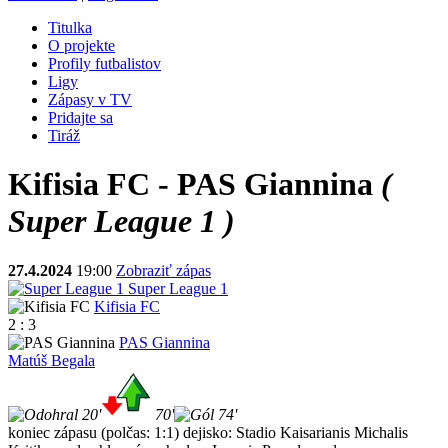
Titulka
O projekte
Profily futbalistov
Ligy
Zápasy v TV
Pridajte sa
Tiráž
Kifisia FC - PAS Giannina
(
Super League 1 )
27.4.2024
19:00
Zobraziť zápas
Super League 1
Kifisia FC
2 : 3
PAS Giannina
Matúš Begala
20'
70'
74'
koniec zápasu
(polčas: 1:1)
dejisko: Stadio Kaisarianis Michalis