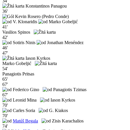
34'
Konstantinos Panagou
36'
Kevin Rosero (Pedro Conde)
V. Klonaridis
Marko Gobeljić
41'
Vasilios Spinos
42'
Sotiris Ninis
Jonathan Menéndez
46'
47'
Iason Kyrkos
Marko Gobeljić
54'
Panagiotis Pritsas
65'
67'
Federico Gino
Panagiotis Tzimas
67'
Leonid Mina
Iason Kyrkos
70'
Carles Soria
G. Kiakos
70'
Matúš Begala
Zisis Karachalios
74'