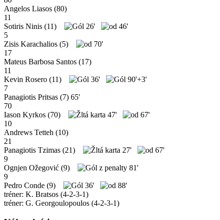
Angelos Liasos
(80)
11
Sotiris Ninis
(11)
26'
46'
5
Zisis Karachalios
(5)
70'
17
Mateus Barbosa Santos
(17)
11
Kevin Rosero
(11)
36'
90'+3'
7
Panagiotis Pritsas
(7)
65'
70
Iason Kyrkos
(70)
47'
67'
10
Andrews Tetteh
(10)
21
Panagiotis Tzimas
(21)
27'
67'
9
Ognjen Ožegović
(9)
81'
9
Pedro Conde
(9)
36'
88'
tréner: K. Bratsos (4-2-3-1)
tréner: G. Georgoulopoulos (4-2-3-1)