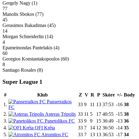
Gergely Nagy
(1)
77
Manolis Sbokos
(77)
45
Gerasimos Bakadimas
(45)
14
Morgan Schneiderlin
(14)
4
Epameinondas Pantelakis
(4)
60
Georgios Konstantakopoulos
(60)
8
Santiago Rosales
(8)
Super League 1
#
Klub
Z
V
R
P
Skóre
+/-
Body
Panserraikos
1.
33
9
11
13
37:53
-16
38
FC
2.
Asteras Tripolis
33
11
5
17
40:55
-15
38
3.
Panetolikos FC
33
9
9
15
36:49
-13
36
4.
OFI Kréta
33
7
14
12
36:50
-14
35
5.
Atromitos FC
33
7
13
13
36:53
-17
34