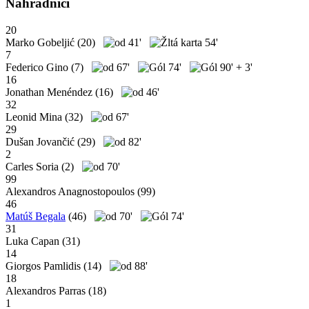
Náhradníci
20
Marko Gobeljić
(20)
41'
54'
7
Federico Gino
(7)
67'
74'
90' + 3'
16
Jonathan Menéndez
(16)
46'
32
Leonid Mina
(32)
67'
29
Dušan Jovančić
(29)
82'
2
Carles Soria
(2)
70'
99
Alexandros Anagnostopoulos
(99)
46
Matúš Begala
(46)
70'
74'
31
Luka Capan
(31)
14
Giorgos Pamlidis
(14)
88'
18
Alexandros Parras
(18)
1