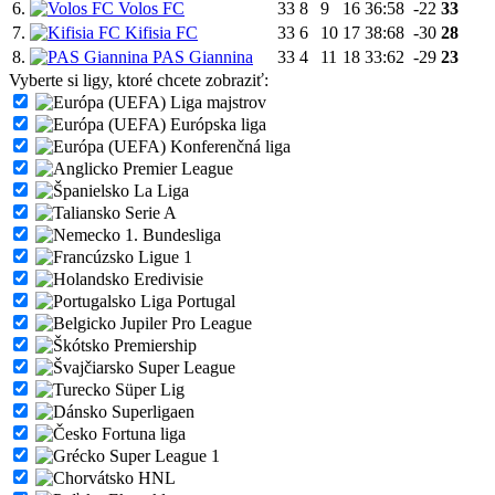
6.
Volos FC
33
8
9
16
36:58
-22
33
7.
Kifisia FC
33
6
10
17
38:68
-30
28
8.
PAS Giannina
33
4
11
18
33:62
-29
23
Vyberte si ligy, ktoré chcete zobraziť:
Liga majstrov
Európska liga
Konferenčná liga
Premier League
La Liga
Serie A
1. Bundesliga
Ligue 1
Eredivisie
Liga Portugal
Jupiler Pro League
Premiership
Super League
Süper Lig
Superligaen
Fortuna liga
Super League 1
HNL