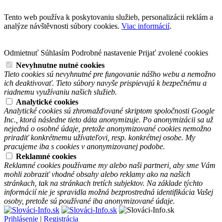
Tento web používa k poskytovaniu služieb, personalizácii reklám a
analýze návštěvnosti súbory cookies.
Viac informácií
.
Odmietnuť
Súhlasím
Podrobné nastavenie
Prijať zvolené cookies
Nevyhnutne nutné cookies
Tieto cookies sú nevyhnutné pre fungovanie nášho webu a nemožno
ich deaktivovať. Tieto súbory navyše prispievajú k bezpečnému a
riadnemu využívaniu našich služieb.
Analytické cookies
Analytické cookies sú zhromažďované skriptom spoločnosti Google
Inc., ktorá následne tieto dáta anonymizuje. Po anonymizácii sa už
nejedná o osobné údaje, pretože anonymizované cookies nemožno
priradiť konkrétnemu užívateľovi, resp. konkrétnej osobe. My
pracujeme iba s cookies v anonymizovanej podobe.
Reklamné cookies
Reklamné cookies používame my alebo naši partneri, aby sme Vám
mohli zobraziť vhodné obsahy alebo reklamy ako na našich
stránkach, tak na stránkach tretích subjektov. Na základe týchto
informácií nie je spravidla možná bezprostredná identifikácia Vašej
osoby, pretože sú používané iba anonymizované údaje.
Prihlásenie
|
Registrácia