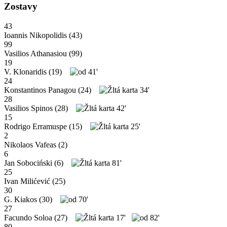
Zostavy
43
Ioannis Nikopolidis
(43)
99
Vasilios Athanasiou
(99)
19
V. Klonaridis
(19)
41'
24
Konstantinos Panagou
(24)
34'
28
Vasilios Spinos
(28)
42'
15
Rodrigo Erramuspe
(15)
25'
2
Nikolaos Vafeas
(2)
6
Jan Sobociński
(6)
81'
25
Ivan Milićević
(25)
30
G. Kiakos
(30)
70'
27
Facundo Soloa
(27)
17'
82'
80