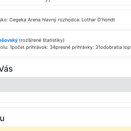
71'
isko: Cegeka Arena
hlavný rozhodca: Lothar D'hondt
rošovský
(rozšírené štatistiky)
olu: 1
počet prihrávok: 34
presné prihrávky: 31
odobratia lop
Vás
su