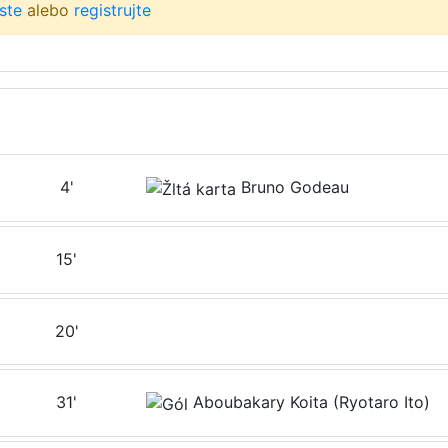
áste
alebo
registrujte
4'
Bruno Godeau
15'
20'
31'
Aboubakary Koita (Ryotaro Ito)