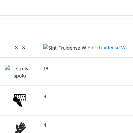
3 : 3
Sint-Truidense W
16
6
4