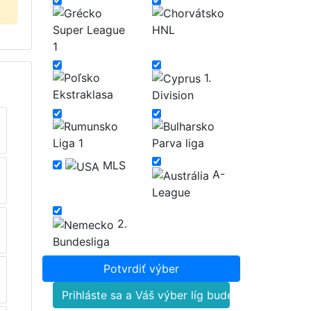
Super League
HNL
1
1.
Ekstraklasa
Division
Liga 1
Parva liga
MLS
A-
League
2.
Bundesliga
Prihláste sa a Váš výber líg bude zapamätaný.