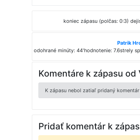
koniec zápasu
(polčas: 0:3)
dej
Patrik H
odohrané minúty: 44'
hodnotenie: 7.6
strely sp
Komentáre k zápasu od 
K zápasu nebol zatiaľ pridaný komentár
Pridať komentár k zápa