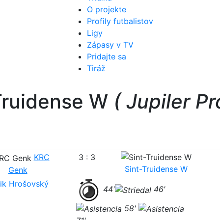
O projekte
Profily futbalistov
Ligy
Zápasy v TV
Pridajte sa
Tiráž
Truidense W
( Jupiler Pr
KRC
3 : 3
Sint-Truidense W
Genk
rik Hrošovský
44'
46'
58'