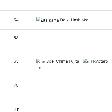
54'
Daiki Hashioka
58'
63'
Joel Chima Fujita
Ryotaro
Ito
70'
71'