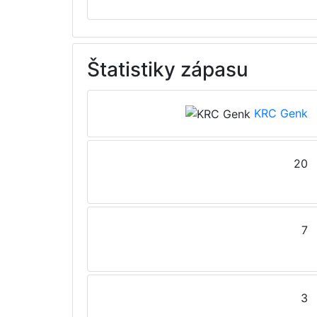
Štatistiky zápasu
KRC Genk
20
7
3